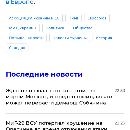
в Европе
.
Ассоциация Украины и ЕС
Киев
Евросоюз
МИД Украины
Политика
Общество
Польша - новости
Новости Украины
История
Скандал
Последние новости
Жданов назвал того, кто стоит за
22:33
мэром Москвы, и предположил, во что
может перерасти демарш Собянина
МиГ-29 ВСУ потерпел крушение на
22:23
Одесчине во время отражения атаки