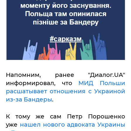
Напомним, ранее "Диалог.UA"
информировал, что
МИД Польши
расшатывает отношения с Украиной
из-за Бандеры
.
К тому же сам Петр Порошенко
уже
нашел нового адвоката Украины