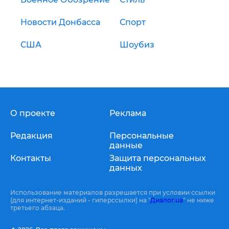
Новости Донбасса
Спорт
США
Шоубиз
О проекте
Реклама
Редакция
Персональные
данные
Контакты
Защита персональных
данных
Использование материалов разрешается при условии ссылки
(для интернет-изданий - гиперссылки) на "
Диалог.ua
" не ниже
третьего абзаца.