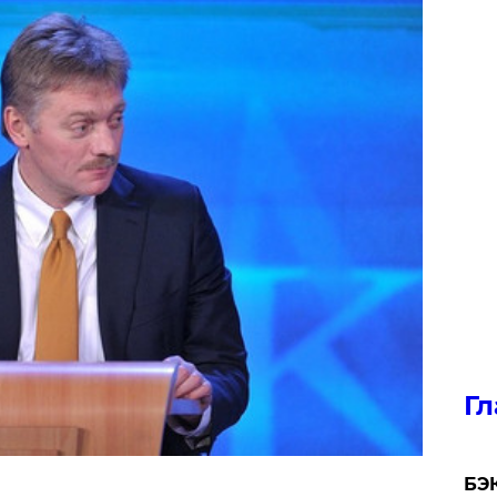
Гл
​БЭ