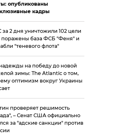
ты: опубликованы
склюзивные кадры
 за 2 дня уничтожили 102 цели
 поражены база ФСБ "Феня" и
абли "теневого флота"
надежды на победу до новой
елой зимы: The Atlantic о том,
ему оптимизм вокруг Украины
сает
тин проверяет решимость
ада", – Сенат США официально
лся за "адские санкции" против
сии