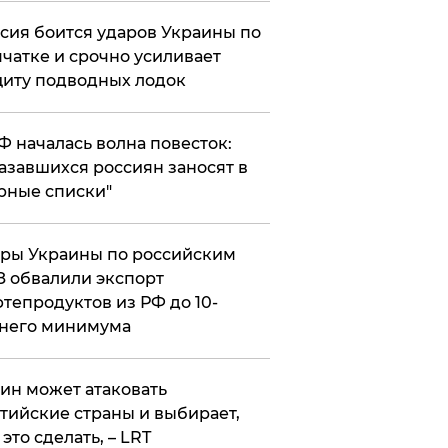
сия боится ударов Украины по
чатке и срочно усиливает
иту подводных лодок
РФ началась волна повесток:
азавшихся россиян заносят в
рные списки"
ры Украины по российским
 обвалили экспорт
тепродуктов из РФ до 10-
него минимума
ин может атаковать
тийские страны и выбирает,
 это сделать, – LRT