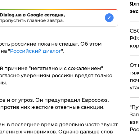
Ял
эк
Dialog.ua в Google сегодня,
✓
пропустить главное завтра.
СБС
РФ:
ость россияне пока не спешат. Об этом
кор
на "
Российский диалог
".
От 
й причине "негативно и с сожалением"
тяж
согласно уверениям россиян вредят только
поч
ны.
уга
ов и от угроз. Он предупредил Евросоюз,
"Пу
 против них жесткие ответные санкции.
Зап
взя
зы в последнее время довольно часто звучат
Рос
авленных чиновников. Однако дальше слов