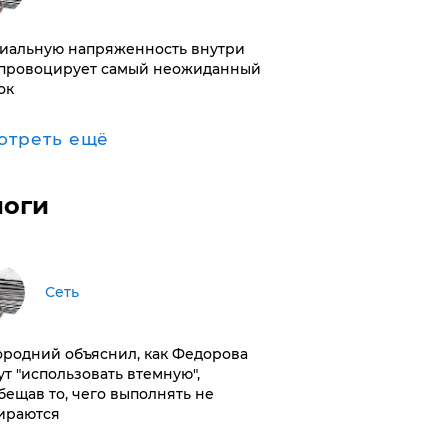
иальную напряженность внутри
провоцирует самый неожиданный
ок
отреть ещё
логи
Сеть
ородний объяснил, как Федорова
ут "использовать втемную",
бещав то, чего выполнять не
ираются