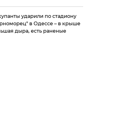
упанты ударили по стадиону
рноморец" в Одессе – в крыше
ьшая дыра, есть раненые