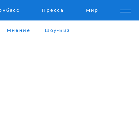
онбасс
Пресса
Мир
Мнение
Шоу-Биз