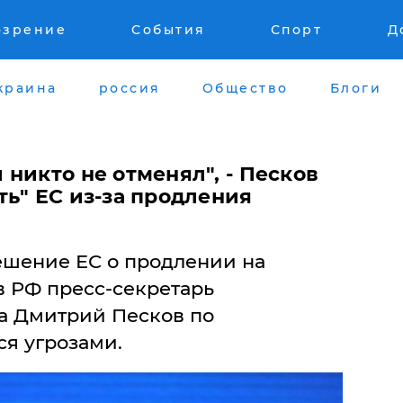
озрение
События
Спорт
Д
краина
россия
Общество
Блоги
 никто не отменял", - Песков
ь" ЕС из-за продления
решение ЕС о продлении на
в РФ пресс-секретарь
а Дмитрий Песков по
я угрозами.