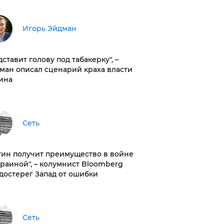
Игорь Эйдман
дставит голову под табакерку", –
ман описал сценарий краха власти
ина
Сеть
тин получит преимущество в войне
краиной", – колумнист Bloomberg
достерег Запад от ошибки
Сеть