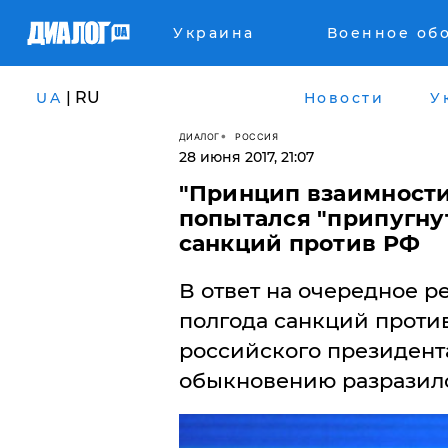
Украина
Военное об
| RU
UA
Новости
У
ДИАЛОГ
РОССИЯ
28 июня 2017, 21:07
​"Принцип взаимности
попытался "припугнут
санкций против РФ
В ответ на очередное 
полгода санкций проти
российского президент
обыкновению разразилс