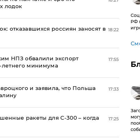
18:27
х лодок
Соц
РФ 
игр
ок: отказавшихся россиян заносят в
18:22
См
ким НПЗ обвалили экспорт
17:55
Б
0-летнего минимума
авроцкого и заявила, что Польша
17:33
алину
Заг
мог
шенные ракеты для С-300 – когда
17:25
поо
соб