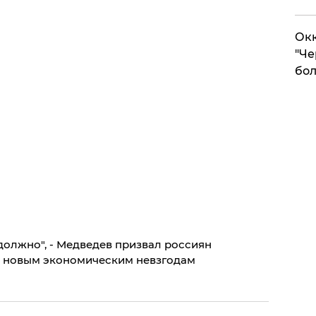
Окк
"Че
бол
должно", - Медведев призвал россиян
и новым экономическим невзгодам