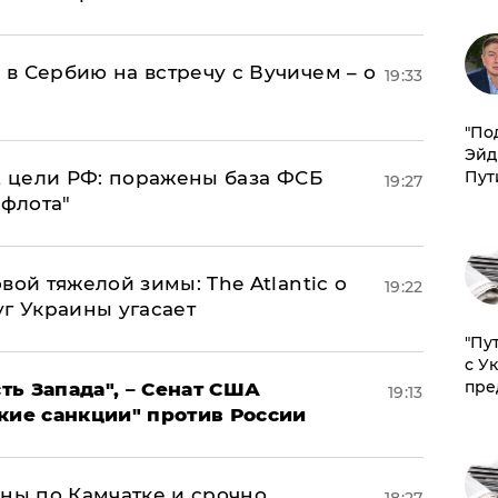
в Сербию на встречу с Вучичем – о
19:33
​"По
Эйд
Пут
2 цели РФ: поражены база ФСБ
19:27
 флота"
вой тяжелой зимы: The Atlantic о
19:22
г Украины угасает
"Пу
с У
пре
ь Запада", – Сенат США
19:13
кие санкции" против России
ины по Камчатке и срочно