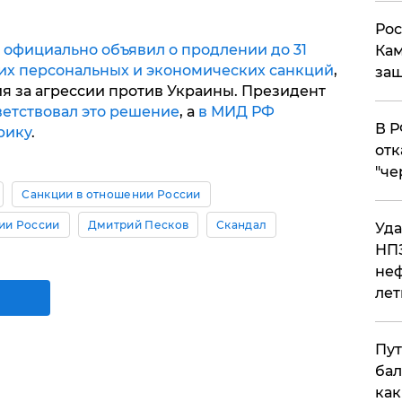
Рос
 официально объявил о продлении до 31
Кам
ких персональных и экономических санкций
,
защ
ия за агрессии против Украины. Президент
етствовал это решение
, а
в МИД РФ
​В 
рику
.
отк
"че
Санкции в отношении России
ии России
Дмитрий Песков
Скандал
Уда
НПЗ
неф
лет
Пут
бал
как