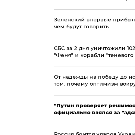
Зеленский впервые прибыл 
чем будут говорить
СБС за 2 дня уничтожили 10
"Феня" и корабли "теневого
От надежды на победу до но
том, почему оптимизм вокру
"Путин проверяет решимост
официально взялся за "адс
Россия боится ударов Укра