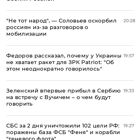
​"Не тот народ", — Соловьев оскорбил
20:28
россиян из-за разговоров о
мобилизации
Федоров рассказал, почему у Украины
19:57
не хватает ракет для ЗРК Patriot: "Об
этом неоднократно говорилось"
Зеленский впервые прибыл в Сербию
19:33
на встречу с Вучичем – о чем будут
говорить
СБС за 2 дня уничтожили 102 цели РФ:
19:27
поражены база ФСБ "Феня" и корабли
"теневого флота"