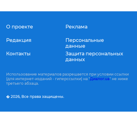
О проекте
Реклама
Редакция
Персональные
данные
Контакты
Защита персональных
данных
Использование материалов разрешается при условии ссылки
(для интернет-изданий - гиперссылки) на "
Диалог.ua
" не ниже
третьего абзаца.
� 2026,
Все права защищены.