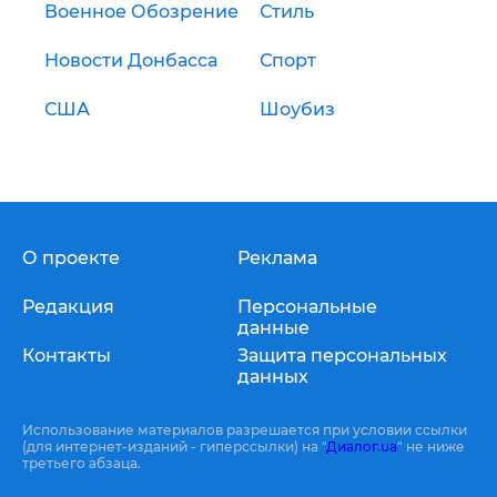
Военное Обозрение
Стиль
Новости Донбасса
Спорт
США
Шоубиз
О проекте
Реклама
Редакция
Персональные
данные
Контакты
Защита персональных
данных
Использование материалов разрешается при условии ссылки
(для интернет-изданий - гиперссылки) на "
Диалог.ua
" не ниже
третьего абзаца.