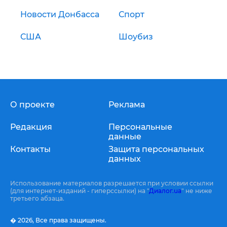
Новости Донбасса
Спорт
США
Шоубиз
О проекте
Реклама
Редакция
Персональные
данные
Контакты
Защита персональных
данных
Использование материалов разрешается при условии ссылки
(для интернет-изданий - гиперссылки) на "
Диалог.ua
" не ниже
третьего абзаца.
� 2026,
Все права защищены.