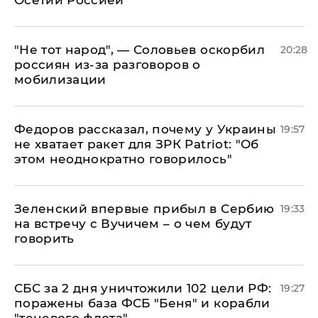
Осетии Россией
​"Не тот народ", — Соловьев оскорбил
20:28
россиян из-за разговоров о
мобилизации
Федоров рассказал, почему у Украины
19:57
не хватает ракет для ЗРК Patriot: "Об
этом неоднократно говорилось"
Зеленский впервые прибыл в Сербию
19:33
на встречу с Вучичем – о чем будут
говорить
СБС за 2 дня уничтожили 102 цели РФ:
19:27
поражены база ФСБ "Беня" и корабли