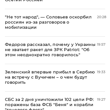
​"Не тот народ", — Соловьев оскорбил
20:28
россиян из-за разговоров о
мобилизации
Федоров рассказал, почему у Украины
19:57
не хватает ракет для ЗРК Patriot: "Об
этом неоднократно говорилось"
Зеленский впервые прибыл в Сербию
19:33
на встречу с Вучичем – о чем будут
говорить
СБС за 2 дня уничтожили 102 цели РФ:
19:27
поражены база ФСБ "Беня" и корабли
"теневого флота"