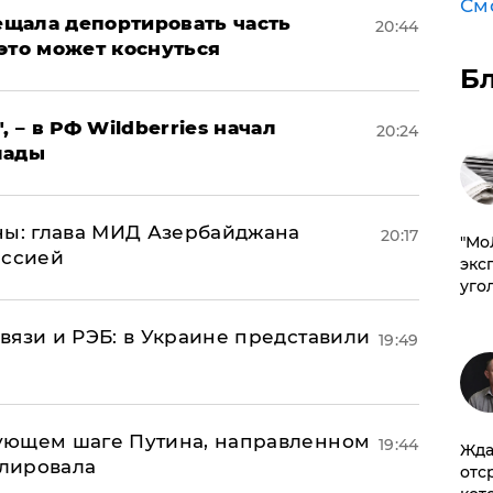
См
щала депортировать часть
20:44
это может коснуться
Б
, – в РФ Wildberries начал
20:24
лады
ны: глава МИД Азербайджана
20:17
​"М
иссией
эксп
уго
вязи и РЭБ: в Украине представили
19:49
ующем шаге Путина, направленном
19:44
Жда
улировала
отс