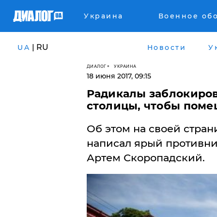
Украина
Военное об
| RU
UA
Новости
У
ДИАЛОГ
УКРАИНА
18 июня 2017, 09:15
Радикалы заблокиро
столицы, чтобы поме
Об этом на своей стран
написал ярый противни
Артем Скоропадский.