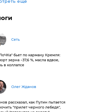
отреть ещё
логи
Сеть
оЛоЧКа" бьет по карману Кремля:
орт зерна −37,6 %, масла вдвое,
ль в коллапсе
Олег Жданов
нов рассказал, как Путин пытается
рочить "прилет черного лебедя",