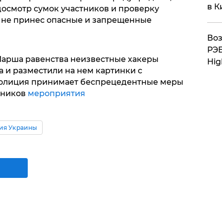
в К
осмотр сумок участников и проверку
х не принес опасные и запрещенные
Воз
РЭБ
 Марша равенства неизвестные хакеры
Hig
 и разместили на нем картинки с
Полиция принимает беспрецедентные меры
тников
мероприятия
ия Украины