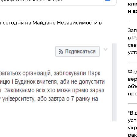
клю
и в
т сегодня на Майдане Независимости в
Зап
в Р
сев
уст
Фед
вер
объ
про
​"В
усп
укр
рак