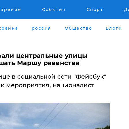
озрение
События
Спорт
Д
краина
россия
Общество
Блоги
вали центральные улицы
шать Маршу равенства
ице в социальной сети "Фейсбук"
к мероприятия, националист