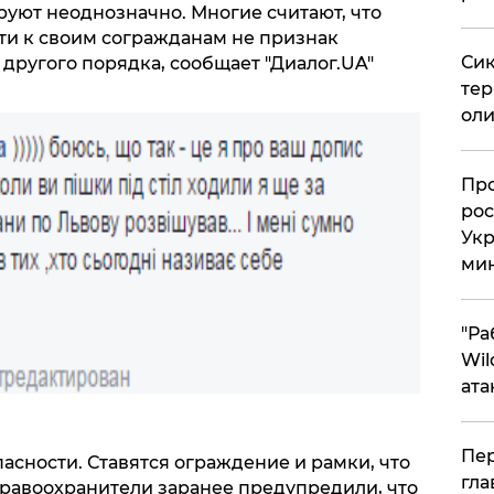
руют неоднозначно. Многие считают, что
и к своим согражданам не признак
Сик
 другого порядка, сообщает "Диалог.UA"
тер
оли
​Пр
рос
Укр
ми
"Ра
Wil
ата
Пер
сности. Ставятся ограждение и рамки, что
гла
Правоохранители заранее предупредили, что