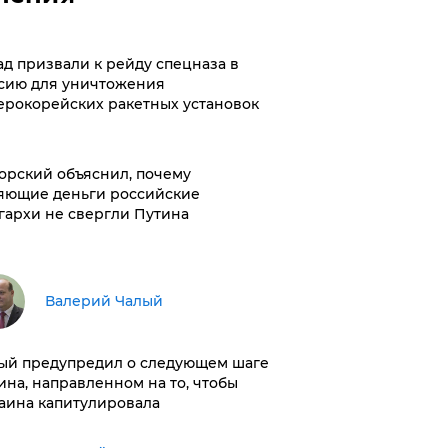
ад призвали к рейду спецназа в
сию для уничтожения
ерокорейских ракетных установок
орский объяснил, почему
яющие деньги российские
гархи не свергли Путина
Валерий Чалый
ый предупредил о следующем шаге
ина, направленном на то, чтобы
аина капитулировала