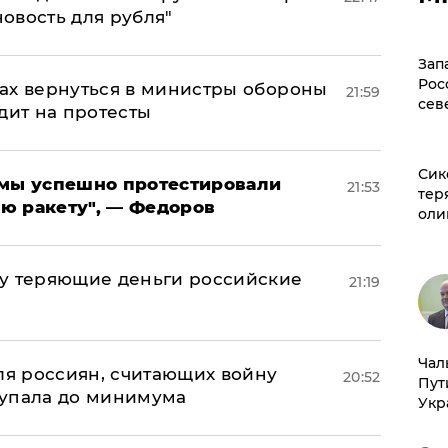
новость для рубля"
Зап
Рос
ах вернуться в министры обороны
21:59
сев
дит на протесты
Сик
я мы успешно протестировали
21:53
тер
ю ракету", — Федоров
оли
му теряющие деньги российские
21:19
а
Чал
оля россиян, считающих войну
20:52
Пут
 упала до минимума
Укр