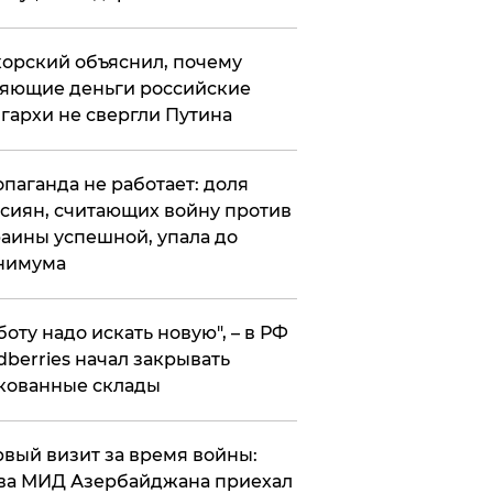
орский объяснил, почему
яющие деньги российские
гархи не свергли Путина
опаганда не работает: доля
сиян, считающих войну против
аины успешной, упала до
нимума
боту надо искать новую", – в РФ
dberries начал закрывать
кованные склады
вый визит за время войны:
ва МИД Азербайджана приехал