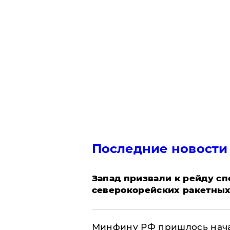
Последние новости
Запад призвали к рейду с
северокорейских ракетных
Минфину РФ пришлось начат