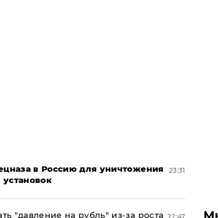
пецназа в Россию для уничтожения
23:31
 установок
М
ь "давление на рубль" из-за роста
22:47