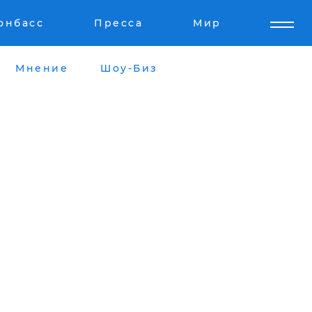
онбасс
Пресса
Мир
Мнение
Шоу-Биз