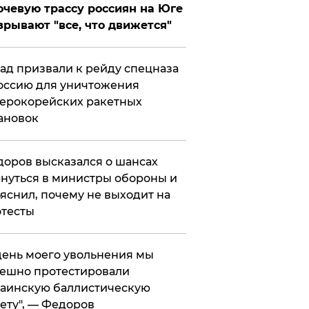
чевую трассу россиян на Юге
зрывают "все, что движется"
ад призвали к рейду спецназа
оссию для уничтожения
ерокорейских ракетных
ановок
оров высказался о шансах
нуться в министры обороны и
яснил, почему не выходит на
тесты
 день моего увольнения мы
ешно протестировали
аинскую баллистическую
ету", — Федоров