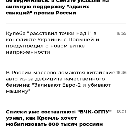
объединились: в Сенате указали на
сильную поддержку "адских
санкций" против России
Кулеба "расставил точки над і" в
18:55
конфликте Украины с Польшей и
предупредил о новом витке
напряженности
В России массово ломаются китайские
18:36
авто из-за дефицита качественного
бензина: "Заливают Евро-2 и убивают
машину"
Списки уже составляют: "ВЧК-ОГПУ"
18:01
узнал, как Кремль хочет
мобилизовать 800 тысяч россиян