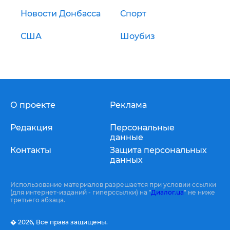
Новости Донбасса
Спорт
США
Шоубиз
О проекте
Реклама
Редакция
Персональные
данные
Контакты
Защита персональных
данных
Использование материалов разрешается при условии ссылки
(для интернет-изданий - гиперссылки) на "
Диалог.ua
" не ниже
третьего абзаца.
� 2026,
Все права защищены.