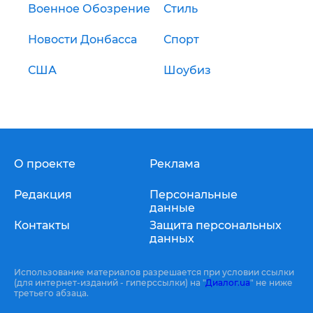
Военное Обозрение
Стиль
Новости Донбасса
Спорт
США
Шоубиз
О проекте
Реклама
Редакция
Персональные
данные
Контакты
Защита персональных
данных
Использование материалов разрешается при условии ссылки
(для интернет-изданий - гиперссылки) на "
Диалог.ua
" не ниже
третьего абзаца.