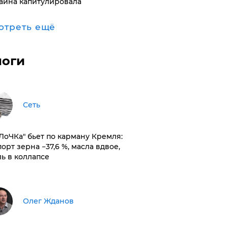
аина капитулировала
отреть ещё
логи
Сеть
оЛоЧКа" бьет по карману Кремля:
орт зерна −37,6 %, масла вдвое,
ль в коллапсе
Олег Жданов