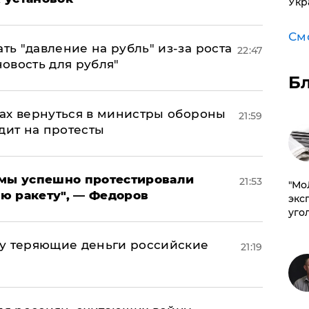
Укр
См
ь "давление на рубль" из-за роста
22:47
новость для рубля"
Б
ах вернуться в министры обороны
21:59
дит на протесты
я мы успешно протестировали
21:53
​"М
ю ракету", — Федоров
эксп
уго
му теряющие деньги российские
21:19
а