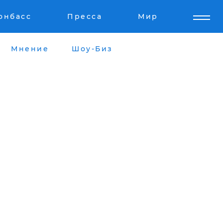
онбасс
Пресса
Мир
Мнение
Шоу-Биз