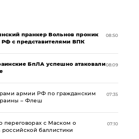
аинский пранкер Вольнов проник
08:50
 РФ с представителями ВПК
краинские БпЛА успешно атаковали
08:09
е
рами армии РФ по гражданским
07:35
краины – Флеш
о переговорах с Маском о
07:10
в российской баллистики