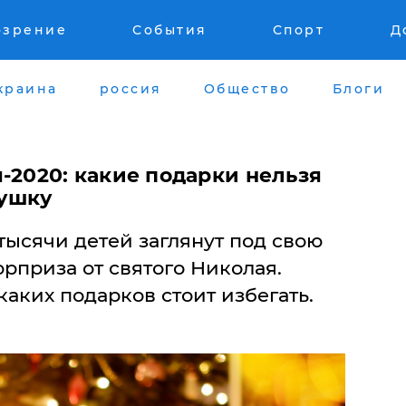
озрение
События
Спорт
Д
краина
россия
Общество
Блоги
-2020: какие подарки нельзя
душку
 тысячи детей заглянут под свою
рприза от святого Николая.
каких подарков стоит избегать.