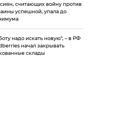
сиян, считающих войну против
аины успешной, упала до
нимума
боту надо искать новую", – в РФ
dberries начал закрывать
кованные склады