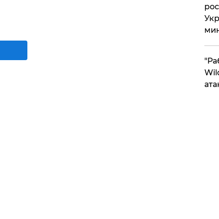
рос
Укр
ми
"Ра
Wil
ата