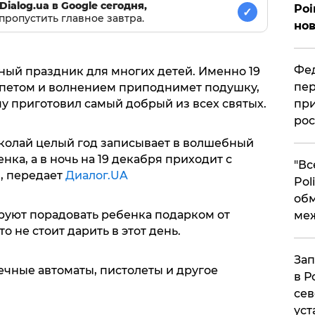
Dialog.ua в Google сегодня,
Poi
✓
пропустить главное завтра.
нов
Фед
ный праздник для многих детей. Именно 19
пер
епетом и волнением приподнимет подушку,
у приготовил самый добрый из всех святых.
при
рос
иколай целый год записывает в волшебный
ка, а в ночь на 19 декабря приходит с
​"В
, передает
Диалог.UA
Pol
об
руют порадовать ребенка подарком от
ме
то не стоит дарить в этот день.
Зап
чные автоматы, пистолеты и другое
в Р
сев
уст