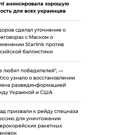
nt анонсировала хорошую
ость для всех украинцев
оров сделал уточнение о
еговорах с Маском о
менении Starlink против
сийской баллистики
се любят победителей", —
itico узнало о восстановлении
мена развединформацией
жду Украиной и США
ад призвали к рейду спецназа
оссию для уничтожения
ерокорейских ракетных
ановок