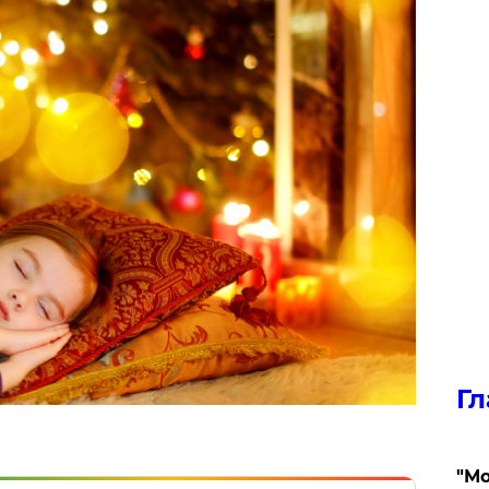
Гл
"Мо