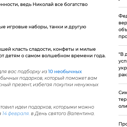
енности, ведь Николай все богатство
Фед
вер
ые игровые наборы, танки и другую
объ
про
шей класть сладости, конфеты и милые
​"В
т детям о самом волшебном времени года.
усп
укр
ля вас подборку из
10 необычных
рак
еобычных подарков, который поможет вам
сный презент, избегая покупки ненужных
Сик
тер
оли
отовил идеи подарков, которыми можно
а
14 февраля.
в День святого Валентина.
​Пр