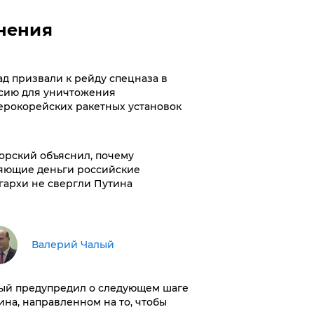
нения
ад призвали к рейду спецназа в
сию для уничтожения
ерокорейских ракетных установок
орский объяснил, почему
яющие деньги российские
гархи не свергли Путина
Валерий Чалый
ый предупредил о следующем шаге
ина, направленном на то, чтобы