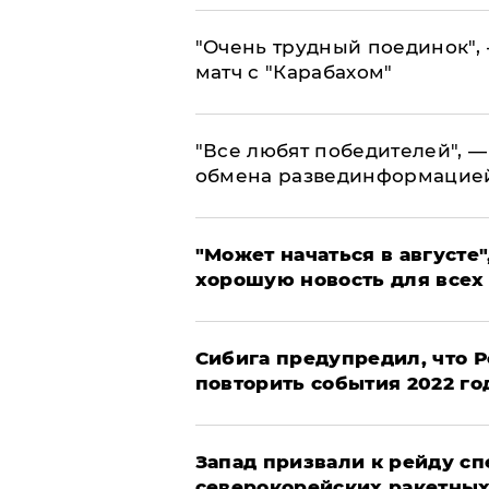
"Очень трудный поединок", 
матч с "Карабахом"
​"Все любят победителей", —
обмена развединформацие
"Может начаться в августе",
хорошую новость для всех
Сибига предупредил, что Р
повторить события 2022 го
Запад призвали к рейду с
северокорейских ракетных