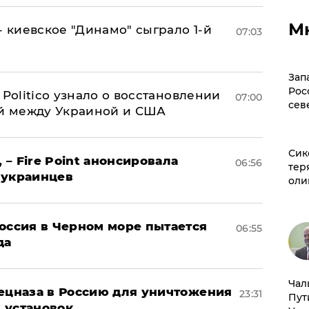
М
- киевское "Динамо" сыграло 1-й
07:03
Зап
Рос
 Politico узнало о восстановлении
07:00
сев
й между Украиной и США
Сик
 – Fire Point анонсировала
06:56
тер
 украинцев
оли
оссия в Черном море пытается
06:55
да
Чал
пецназа в Россию для уничтожения
23:31
Пут
 установок