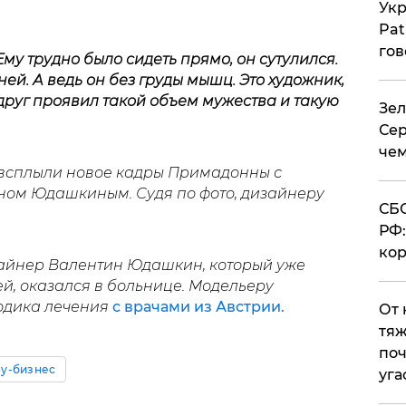
Укр
Pat
гов
Ему трудно было сидеть прямо, он сутулился.
ей. А ведь он без груды мышц. Это художник,
друг проявил такой объем мужества и такую
Зел
Сер
чем
 всплыли новое кадры Примадонны с
ном Юдашкиным. Судя по фото, дизайнеру
СБС
РФ:
кор
зайнер Валентин Юдашкин, который уже
ей, оказался в больнице. Модельеру
одика лечения
с врачами из Австрии.
От 
тяж
поч
у-бизнес
уга