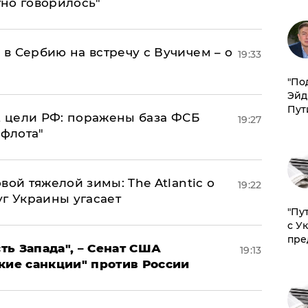
тно говорилось"
в Сербию на встречу с Вучичем – о
19:33
​"По
Эйд
Пут
2 цели РФ: поражены база ФСБ
19:27
 флота"
вой тяжелой зимы: The Atlantic о
19:22
г Украины угасает
"Пу
с У
пре
ь Запада", – Сенат США
19:13
кие санкции" против России