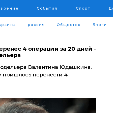
озрение
События
Спорт
Д
краина
россия
Общество
Блоги
ренес 4 операции за 20 дней -
дельера
модельера Валентина Юдашкина.
у пришлось перенести 4