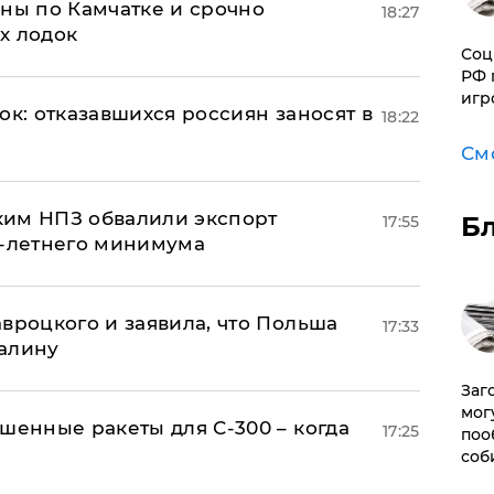
ины по Камчатке и срочно
18:27
х лодок
Соц
РФ 
игр
ок: отказавшихся россиян заносят в
18:22
См
ким НПЗ обвалили экспорт
Б
17:55
0-летнего минимума
авроцкого и заявила, что Польша
17:33
алину
Заг
мог
шенные ракеты для С-300 – когда
17:25
поо
соб