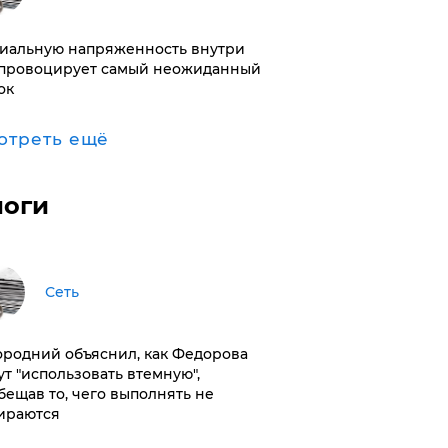
иальную напряженность внутри
провоцирует самый неожиданный
ок
отреть ещё
логи
Сеть
ородний объяснил, как Федорова
ут "использовать втемную",
бещав то, чего выполнять не
ираются