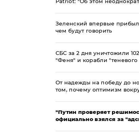
Patriot: "Об этом неоднокра
Зеленский впервые прибыл 
чем будут говорить
СБС за 2 дня уничтожили 10
"Феня" и корабли "теневого
От надежды на победу до но
том, почему оптимизм вокру
"Путин проверяет решимост
официально взялся за "адс