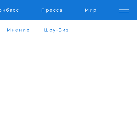
онбасс
Пресса
Мир
Мнение
Шоу-Биз