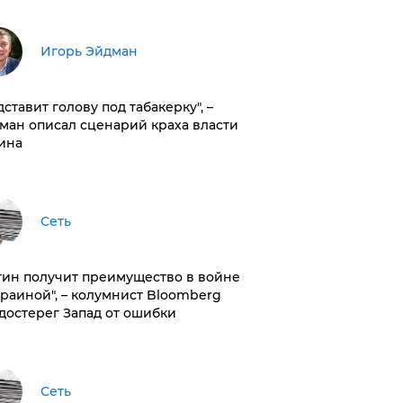
Игорь Эйдман
дставит голову под табакерку", –
ман описал сценарий краха власти
ина
Сеть
тин получит преимущество в войне
краиной", – колумнист Bloomberg
достерег Запад от ошибки
Сеть