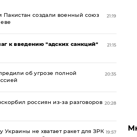
 и Пакистан создали военный союз
21:19
неве
аг к введению "адских санкций"
21:15
предили об угрозе полной
20:35
оссией
 оскорбил россиян из-за разговоров
20:28
М
у Украины не хватает ракет для ЗРК
19:57