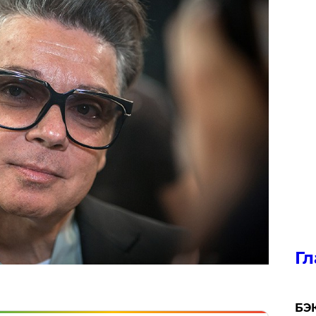
Гл
​БЭ