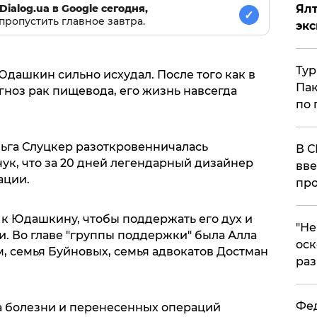
Ял
Dialog.ua в Google сегодня,
✓
пропустить главное завтра.
эк
Тур
дашкин сильно исхудал. После того как в
Пак
гноз рак пищевода, его жизнь навсегда
по 
ьга Слуцкер разоткровенничалась
В С
ук, что за 20 дней легендарный дизайнер
вве
ации.
про
 к Юдашкину, чтобы поддержать его дух и
​"Н
и. Во главе "группы поддержки" была Алла
оск
, семья Буйновых, семья адвокатов Достман
раз
Фед
за болезни и перенесенных операций