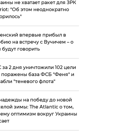
аины не хватает ракет для ЗРК
riot: "Об этом неоднократно
орилось"
енский впервые прибыл в
бию на встречу с Вучичем – о
 будут говорить
 за 2 дня уничтожили 102 цели
 поражены база ФСБ "Феня" и
абли "теневого флота"
надежды на победу до новой
елой зимы: The Atlantic о том,
ему оптимизм вокруг Украины
сает