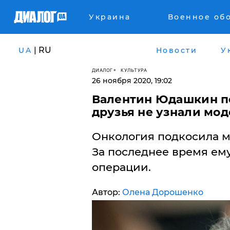
Украина
Военное об
| RU
UA
Новости
У
ДИАЛОГ
КУЛЬТУРА
26 ноября 2020, 19:02
Валентин Юдашкин пе
друзья не узнали мо
Онкология подкосила 
За последнее время ем
операции.
Автор:
Олена Дорошенко