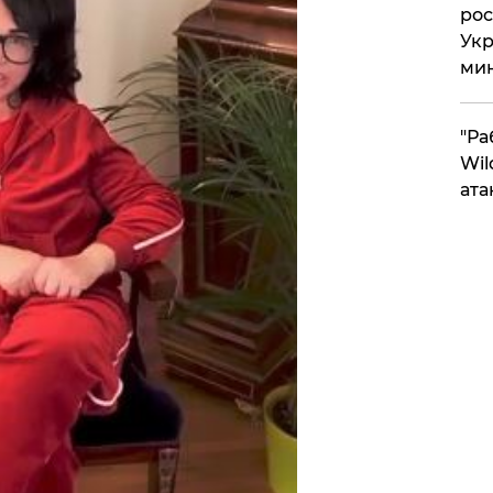
рос
Укр
ми
"Ра
Wil
ата