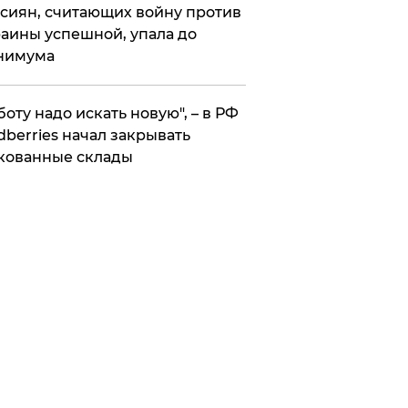
сиян, считающих войну против
аины успешной, упала до
нимума
боту надо искать новую", – в РФ
dberries начал закрывать
кованные склады