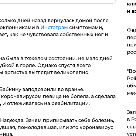
клю
и в
колько дней назад вернулась домой после
 поклонниками в
Инстаграм
симптомами,
Фед
ет, как не чувствовала собственных ног и
пер
при
рос
а была в тяжелом состоянии, не мало дней
убкой в горле. Однако спустя всего
​"В
ы артистка выглядит великолепно.
Pol
об
абкину заподозрили во вранье.
ме
коронавирусом певица не болела, а сделала
 и отлеживалась на реабилитации.
Зап
в Р
я Надежда. Зачем приписывать себе болезнь,
сев
нувшая, помолодевшая, или это коронавирус
уст
ница.