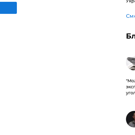
Укр
См
Б
​"М
эксп
уго