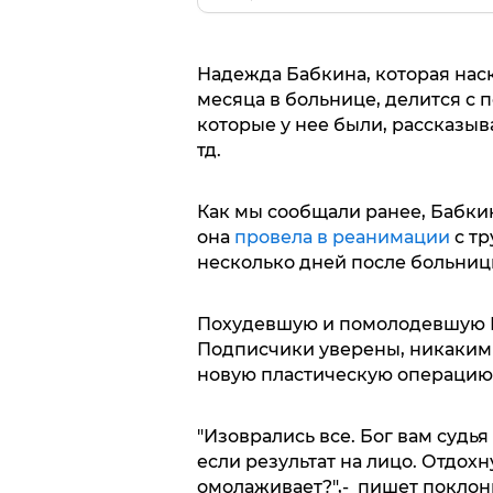
Надежда Бабкина, которая нас
месяца в больнице, делится с
которые у нее были, рассказыва
тд.
Как мы сообщали ранее, Бабкин
она
провела в реанимации
с тр
несколько дней после больниц
Похудевшую и помолодевшую Б
Подписчики уверены, никаким 
новую пластическую операцию,
"Изоврались все. Бог вам судь
если результат на лицо. Отдох
омолаживает?",- пишет поклон