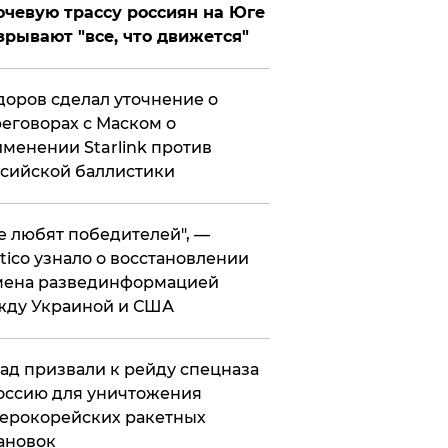
чевую трассу россиян на Юге
зрывают "все, что движется"
оров сделал уточнение о
еговорах с Маском о
менении Starlink против
сийской баллистики
се любят победителей", —
itico узнало о восстановлении
мена развединформацией
жду Украиной и США
ад призвали к рейду спецназа
оссию для уничтожения
ерокорейских ракетных
ановок