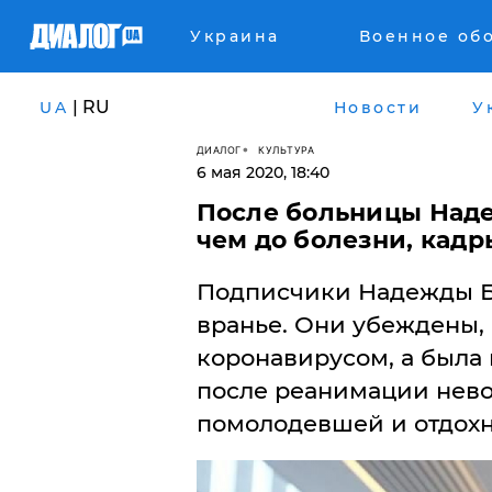
Украина
Военное об
| RU
UA
Новости
У
ДИАЛОГ
КУЛЬТУРА
6 мая 2020, 18:40
После больницы Наде
чем до болезни, кадр
Подписчики Надежды Б
вранье. Они убеждены,
коронавирусом, а была 
после реанимации нев
помолодевшей и отдохну