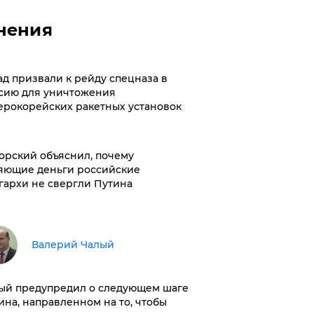
нения
ад призвали к рейду спецназа в
сию для уничтожения
ерокорейских ракетных установок
орский объяснил, почему
яющие деньги российские
гархи не свергли Путина
Валерий Чалый
ый предупредил о следующем шаге
ина, направленном на то, чтобы