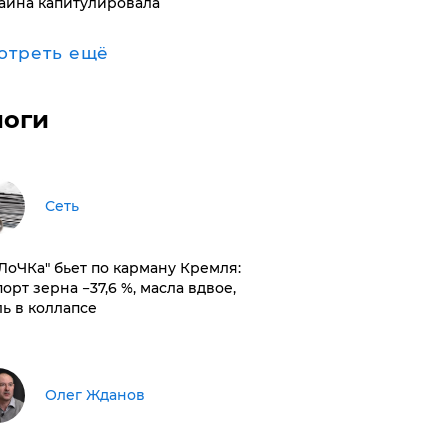
аина капитулировала
отреть ещё
логи
Сеть
оЛоЧКа" бьет по карману Кремля:
орт зерна −37,6 %, масла вдвое,
ль в коллапсе
Олег Жданов