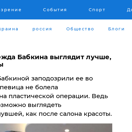
озрение
События
Спорт
Д
краина
россия
Общество
Блоги
жда Бабкина выглядит лучше,
ы
абкиной заподозрили ее во
 певица не болела
на пластической операции. Ведь
озможно выглядеть
вшей, как после салона красоты.