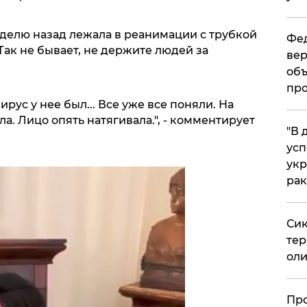
еделю назад лежала в реанимации с трубкой
Фед
. Так не бывает, не держите людей за
вер
объ
про
ирус у нее был... Все уже все поняли. На
а. Лицо опять натягивала.", - комментирует
​"В
усп
укр
рак
Сик
тер
оли
​Пр