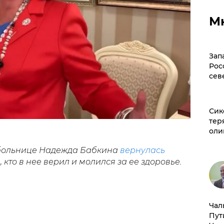
М
Зап
Рос
сев
Сик
тер
оли
в больнице Надежда Бабкина
вернулась
, кто в нее верил и молился за ее здоровье.
Чал
Пут