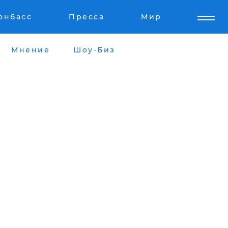
онбасс
Пресса
Мир
Мнение
Шоу-Биз