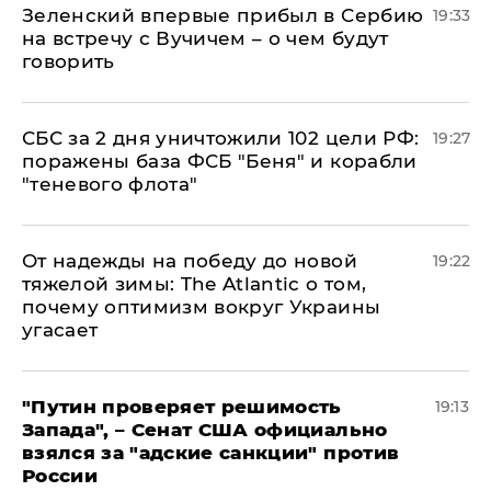
Зеленский впервые прибыл в Сербию
19:33
на встречу с Вучичем – о чем будут
говорить
СБС за 2 дня уничтожили 102 цели РФ:
19:27
поражены база ФСБ "Беня" и корабли
"теневого флота"
От надежды на победу до новой
19:22
тяжелой зимы: The Atlantic о том,
почему оптимизм вокруг Украины
угасает
"Путин проверяет решимость
19:13
Запада", – Сенат США официально
взялся за "адские санкции" против
России