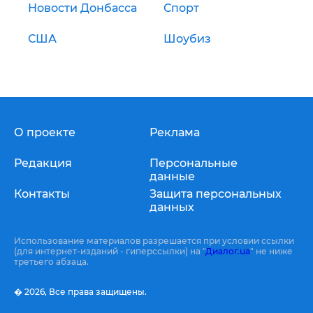
Новости Донбасса
Спорт
США
Шоубиз
О проекте
Реклама
Редакция
Персональные
данные
Контакты
Защита персональных
данных
Использование материалов разрешается при условии ссылки
(для интернет-изданий - гиперссылки) на "
Диалог.ua
" не ниже
третьего абзаца.
� 2026,
Все права защищены.