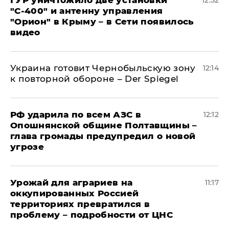
ГУР уничтожило две установки
12:52
"С‑400" и антенну управления
"Орион" в Крыму – в Сети появилось
видео
Украина готовит Чернобыльскую зону
12:14
к повторной обороне – Der Spiegel
РФ ударила по всем АЗС в
12:12
Опошнянской общине Полтавщины –
глава громады предупредил о новой
угрозе
Урожай для аграриев на
11:17
оккупированных Россией
территориях превратился в
проблему – подробности от ЦНС