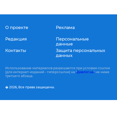
О проекте
Реклама
Редакция
Персональные
данные
Контакты
Защита персональных
данных
Использование материалов разрешается при условии ссылки
(для интернет-изданий - гиперссылки) на "
Диалог.ua
" не ниже
третьего абзаца.
� 2026,
Все права защищены.