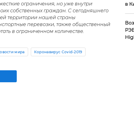
жесткие ограничения, но уже внутри
в К
воих собственных граждан. С сегодняшнего
всей территории нашей страны
Воз
нспортные перевозки, также общественный
РЭБ
отать в ограниченном количестве.
Hig
овости мира
Коронавирус Covid-2019