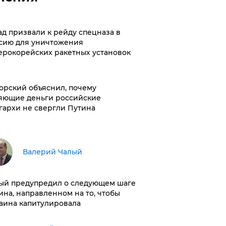
ад призвали к рейду спецназа в
сию для уничтожения
ерокорейских ракетных установок
орский объяснил, почему
яющие деньги российские
гархи не свергли Путина
Валерий Чалый
ый предупредил о следующем шаге
ина, направленном на то, чтобы
аина капитулировала