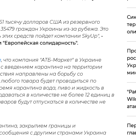
Сик
61 тысячу долларов США из резервного
тер
35479 граждан Украины из-за рубежа. Это
оли
 этих средств пойдет компании SkyUp",
-
 "Европейская солидарность".
​Пр
рос
и
, что компания "АТБ-Маркет" в Украине
Укр
 с введением карантина на территории
ми
ействия направлены на борьбу со
 любого товара будет проводиться по
емя карантина вода, пиво и жидкость в
"Ра
даваться в количестве не более 12 единиц в
Wil
варов будут отпускаться в количестве не
ата
Пер
антина, закрытием границы и
гла
сообщения с другими странами Украина