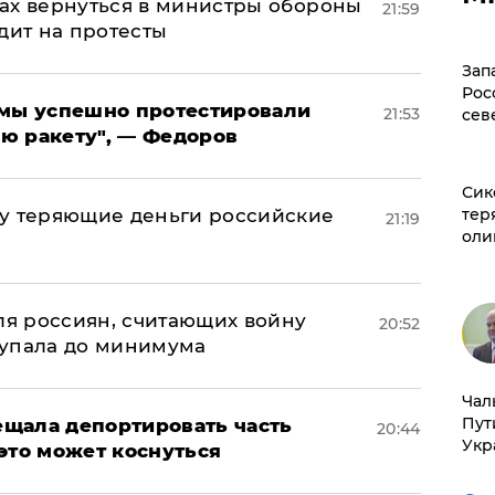
ах вернуться в министры обороны
21:59
дит на протесты
Зап
Рос
я мы успешно протестировали
21:53
сев
ю ракету", — Федоров
Сик
тер
му теряющие деньги российские
21:19
оли
а
оля россиян, считающих войну
20:52
 упала до минимума
Чал
Пут
щала депортировать часть
20:44
Укр
это может коснуться