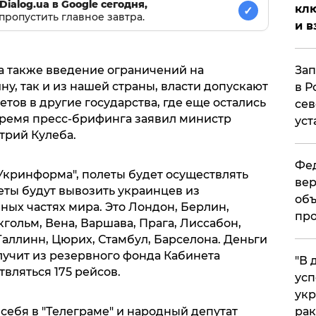
Dialog.ua в Google сегодня,
клю
✓
пропустить главное завтра.
и в
Зап
 а также введение ограничений на
ну, так и из нашей страны, власти допускают
в Р
ов в другие государства, где еще остались
сев
время пресс-брифинга заявил министр
уст
трий Кулеба.
Фед
Укринформа", полеты будет осуществлять
вер
еты будут вывозить украинцев из
объ
ных частях мира. Это Лондон, Берлин,
про
кгольм, Вена, Варшава, Прага, Лиссабон,
аллинн, Цюрих, Стамбул, Барселона. Деньги
лучит из резервного фонда Кабинета
​"В
вляться 175 рейсов.
усп
укр
рак
 себя в "Телеграме" и народный депутат