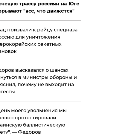
чевую трассу россиян на Юге
зрывают "все, что движется"
ад призвали к рейду спецназа
оссию для уничтожения
ерокорейских ракетных
ановок
оров высказался о шансах
нуться в министры обороны и
яснил, почему не выходит на
тесты
 день моего увольнения мы
ешно протестировали
аинскую баллистическую
ету", — Федоров