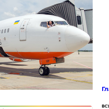
Гл
ВСУ