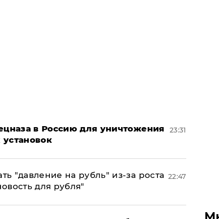
пецназа в Россию для уничтожения
23:31
 установок
ь "давление на рубль" из-за роста
22:47
новость для рубля"
М