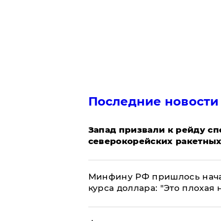
Последние новости
Запад призвали к рейду с
северокорейских ракетных
Минфину РФ пришлось начат
курса доллара: "Это плохая 