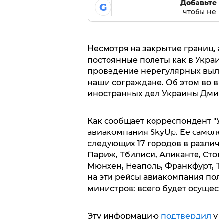
Добавьте 
G
чтобы не 
Несмотря на закрытие границ,
постоянные полеты как в Украи
проведение нерегулярных вылет
наши сограждане. Об этом во 
иностранных дел Украины Дми
Как сообщает корреспондент "
авиакомпания SkyUp. Ее самол
следующих 17 городов в различ
Париж, Тбилиси, Аликанте, Сто
Мюнхен, Неаполь, Франкфурт, Т
на эти рейсы авиакомпания по
министров: всего будет осущест
Эту информацию
подтвердил
у