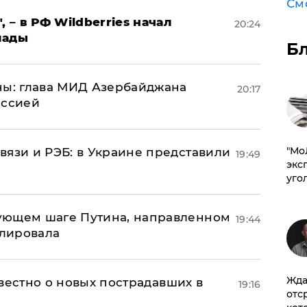
См
, – в РФ Wildberries начал
20:24
лады
Б
ны: глава МИД Азербайджана
20:17
иссией
​"М
вязи и РЭБ: в Украине представили
19:49
эксп
уго
ующем шаге Путина, направленном
19:44
улировала
Жда
известно о новых пострадавших в
19:16
отс