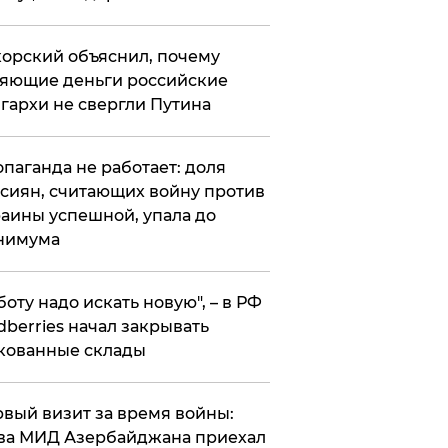
орский объяснил, почему
яющие деньги российские
гархи не свергли Путина
опаганда не работает: доля
сиян, считающих войну против
аины успешной, упала до
нимума
боту надо искать новую", – в РФ
dberries начал закрывать
кованные склады
вый визит за время войны:
ва МИД Азербайджана приехал