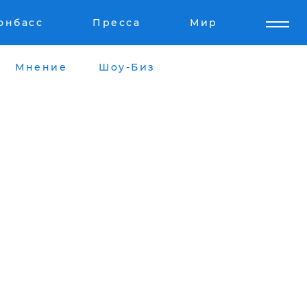
онбасс
Пресса
Мир
Мнение
Шоу-Биз