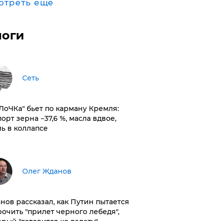
отреть ещё
логи
Сеть
оЛоЧКа" бьет по карману Кремля:
орт зерна −37,6 %, масла вдвое,
ль в коллапсе
Олег Жданов
нов рассказал, как Путин пытается
рочить "прилет черного лебедя",