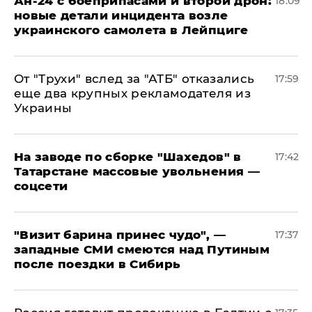
Ан-24 с боеприпасами и второй дрон:
18:09
новые детали инцидента возле
украинского самолета в Лейпциге
От "Трухи" вслед за "АТБ" отказались
17:59
еще два крупных рекламодателя из
Украины
На заводе по сборке "Шахедов" в
17:42
Татарстане массовые увольнения —
соцсети
"Визит барина принес чудо", —
17:37
западные СМИ смеются над Путиным
после поездки в Сибирь