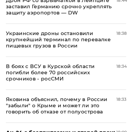
​Дрон РФ со взрывчаткой в Лейпциге
18:44
заставил Германию срочно укреплять
защиту аэропортов — DW
Украинские дроны остановили
18:38
крупнейший терминал по перевалке
пищевых грузов в России
В боях с ВСУ в Курской области
18:34
погибли более 70 российских
срочников - росСМИ
Яковина объяснил, почему в России
18:33
"забыли" о Крыме и может ли это
говорить об отказе от полуострова