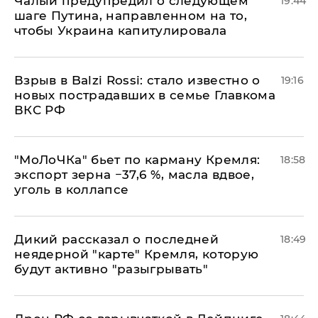
Чалый предупредил о следующем
19:44
шаге Путина, направленном на то,
чтобы Украина капитулировала
Взрыв в Balzi Rossi: стало известно о
19:16
новых пострадавших в семье Главкома
ВКС РФ
​"МоЛоЧКа" бьет по карману Кремля:
18:58
экспорт зерна −37,6 %, масла вдвое,
уголь в коллапсе
Дикий рассказал о последней
18:49
неядерной "карте" Кремля, которую
будут активно "разыгрывать"