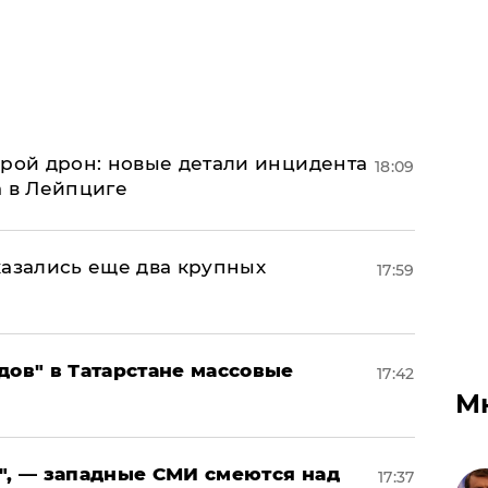
орой дрон: новые детали инцидента
18:09
а в Лейпциге
тказались еще два крупных
17:59
дов" в Татарстане массовые
17:42
М
", — западные СМИ смеются над
17:37