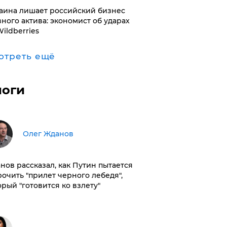
раина лишает российский бизнес
вного актива: экономист об ударах
Wildberries
отреть ещё
логи
Олег Жданов
нов рассказал, как Путин пытается
рочить "прилет черного лебедя",
орый "готовится ко взлету"