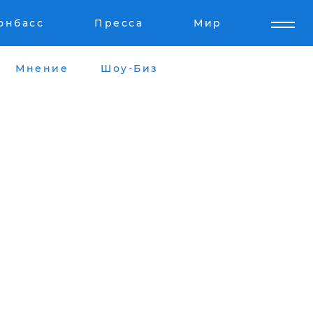
онбасс
Пресса
Мир
Мнение
Шоу-Биз