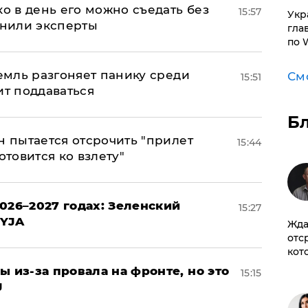
ко в день его можно съедать без
15:57
​Ук
снили эксперты
гла
по 
ремль разгоняет панику среди
См
15:51
ит поддаваться
Б
н пытается отсрочить "прилет
15:44
отовится ко взлету"
026–2027 годах: Зеленский
15:27
EYJA
Жда
отс
кот
ы из-за провала на фронте, но это
15:15
J