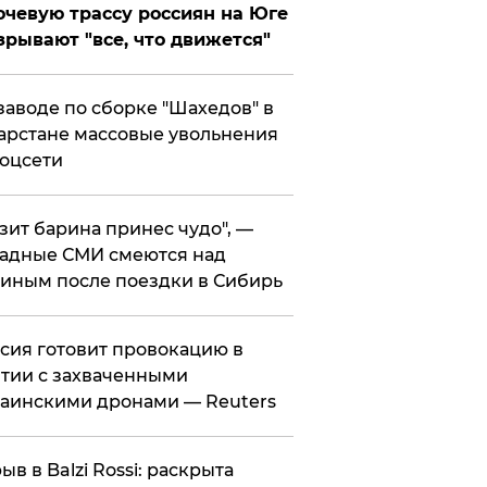
чевую трассу россиян на Юге
зрывают "все, что движется"
заводе по сборке "Шахедов" в
арстане массовые увольнения
оцсети
зит барина принес чудо", —
адные СМИ смеются над
иным после поездки в Сибирь
ссия готовит провокацию в
тии с захваченными
аинскими дронами — Reuters
рыв в Balzi Rossi: раскрыта