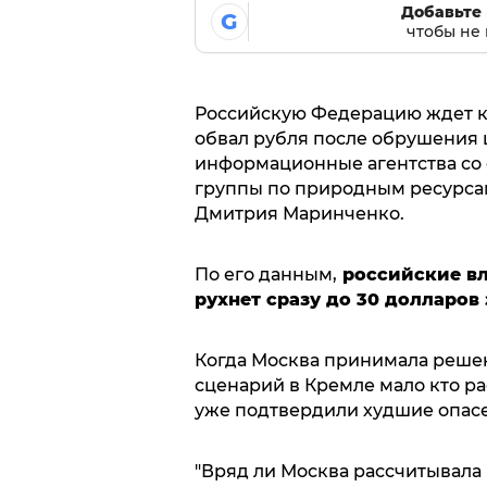
Добавьте 
G
чтобы не 
Российскую Федерацию ждет 
обвал рубля после обрушения 
информационные агентства со 
группы по природным ресурсам
Дмитрия Маринченко.
По его данным,
российские вл
рухнет сразу до 30 долларов 
Когда Москва принимала решен
сценарий в Кремле мало кто р
уже подтвердили худшие опас
"Вряд ли Москва рассчитывала н