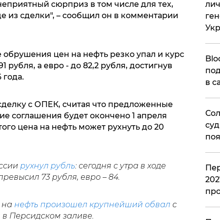
лич
 неприятный сюрприз в том числе для тех,
е из сделки", – сообщил он в комментарии
ген
Ук
 обрушения цен на нефть резко упал и курс
Blo
1 рубля, а евро - до 82,2 рубля, достигнув
под
 года.
в с
сделку с ОПЕК, считая что предложенные
Сол
ие соглашения будет окончено 1 апреля
суд
того цена на нефть может рухнуть до 20
поя
оссии
рухнул рубль
: сегодня с утра в ходе
Пер
ревысил 73 рубля, евро – 84.
202
пр
и на
нефть произошел крупнейший обвал
с
а в Персидском заливе.