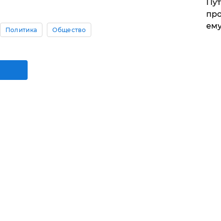
Пут
про
ему
Политика
Общество