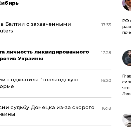
Сибирь
РФ 
 в Балтии с захваченными
17:35
раз
uters
поч
рыта личность ликвидированного
17:28
против Украины
Гла
ии подхватила "голландскую
16:20
сил
форме
что
Лев
сии судьбу Донецка из-за скорого
16:18
раины