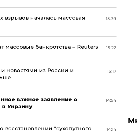
х взрывов началась массовая
15:39
ят массовые банкротства – Reuters
15:22
и новостями из России и
15:17
льше
нное важное заявление о
14:54
t в Украину
М
о восстановлении "сухопутного
14:14