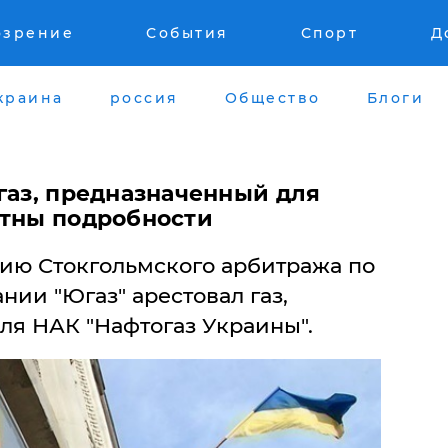
озрение
События
Спорт
Д
краина
россия
Общество
Блоги
газ, предназначенный для
стны подробности
ию Стокгольмского арбитража по
нии "Югаз" арестовал газ,
ля НАК "Нафтогаз Украины".