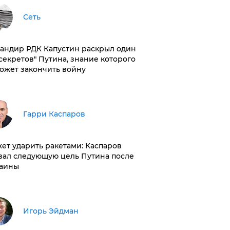
Сеть
андир РДК Капустин раскрыл один
"секретов" Путина, знание которого
ожет закончить войну
Гарри Каспаров
ет ударить ракетами: Каспаров
вал следующую цель Путина после
аины
Игорь Эйдман