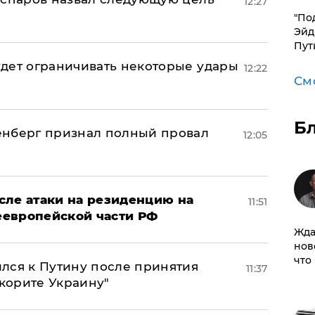
12:27
​"По
Эйд
Пут
дет ограничивать некоторые удары
12:22
См
Б
енберг признал полный провал
12:05
сле атаки на резиденцию на
11:51
неевропейской части РФ
Жда
нов
что
лся к Путину после принятия
11:37
окорите Украину"