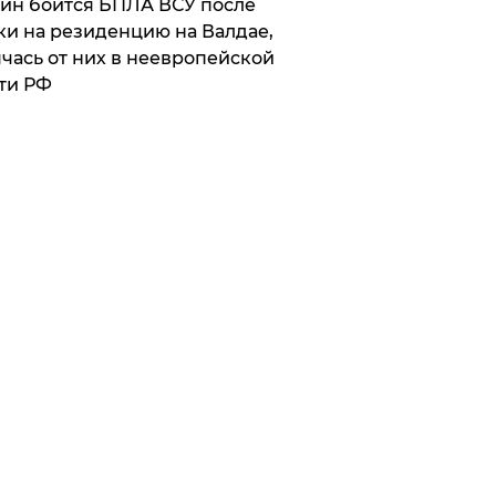
ин боится БПЛА ВСУ после
ки на резиденцию на Валдае,
чась от них в неевропейской
ти РФ