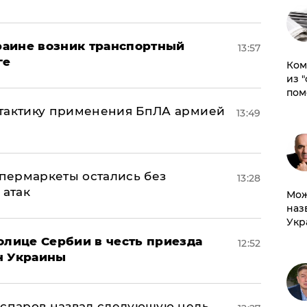
краине возник транспортный
13:57
ге
Ком
из 
пом
 тактику применения БпЛА армией
13:49
пермаркеты остались без
13:28
 атак
Мож
наз
Укр
олице Сербии в честь приезда
12:52
н Украины
аспаров назвал следующую цель