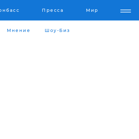
онбасс
Пресса
Мир
Мнение
Шоу-Биз