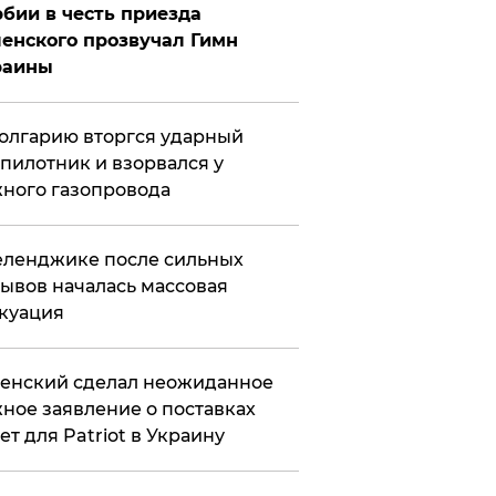
бии в честь приезда
енского прозвучал Гимн
раины
олгарию вторгся ударный
пилотник и взорвался у
ного газопровода
еленджике после сильных
ывов началась массовая
куация
енский сделал неожиданное
ное заявление о поставках
ет для Patriot в Украину