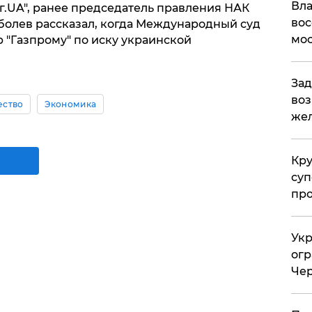
Вла
г.UA", ранее председатель правления НАК
вос
болев рассказал, когда Международный суд
мос
 "Газпрому" по иску украинской
Зад
воз
ство
Экономика
жел
Кр
суп
про
Укр
огр
Чер