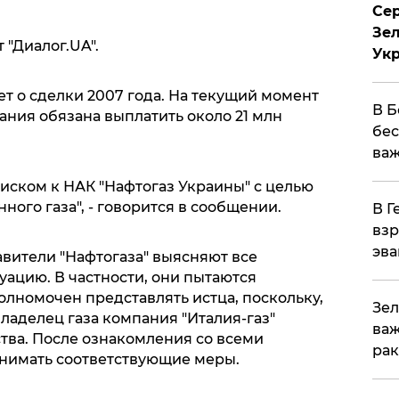
Сер
Зел
т "Диалог.UA".
Ук
т о сделки 2007 года. На текущий момент
В Б
ания обязана выплатить около 21 млн
бес
важ
 иском к НАК "Нафтогаз Украины" с целью
ного газа", - говорится в сообщении.
В Г
взр
эва
авители "Нафтогаза" выясняют все
ацию. В частности, они пытаются
олномочен представлять истца, поскольку,
Зел
ладелец газа компания "Италия-газ"
важ
тва. После ознакомления со всеми
рак
инимать соответствующие меры.