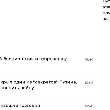
Пут
ата
пря
час
й беспилотник и взорвался у
16:44
крыл один из "секретов" Путина,
16:05
акончить войну
оизошла трагедия
15:46