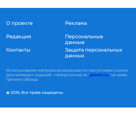
О проекте
Реклама
Редакция
Персональные
данные
Контакты
Защита персональных
данных
Использование материалов разрешается при условии ссылки
(для интернет-изданий - гиперссылки) на "
Диалог.ua
" не ниже
третьего абзаца.
� 2026,
Все права защищены.