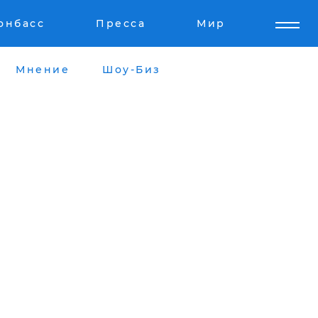
онбасс
Пресса
Мир
Мнение
Шоу-Биз