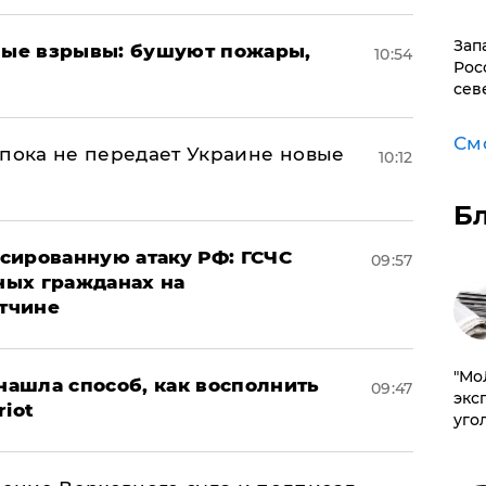
Зап
ые взрывы: бушуют пожары,
10:54
Рос
сев
См
 пока не передает Украине новые
10:12
Б
сированную атаку РФ: ГСЧС
09:57
ных гражданах на
тчине
​"М
ашла способ, как восполнить
09:47
эксп
riot
уго