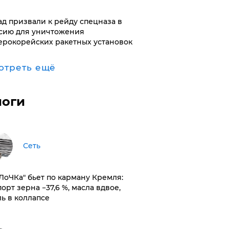
ад призвали к рейду спецназа в
сию для уничтожения
ерокорейских ракетных установок
отреть ещё
логи
Сеть
оЛоЧКа" бьет по карману Кремля:
орт зерна −37,6 %, масла вдвое,
ль в коллапсе