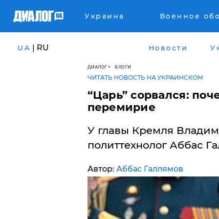
Украина
Военное об
| RU
UA
Новости
У
ДИАЛОГ
БЛОГИ
ЧИТАТЬ НОВОСТЬ НА УКРАИНСКОМ
​“Царь” сорвался: по
перемирие
У главы Кремля Владим
политтехнолог Аббас Га
Автор:
Аббас Галлямов