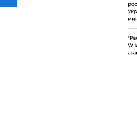
рос
Укр
ми
"Ра
Wil
ата