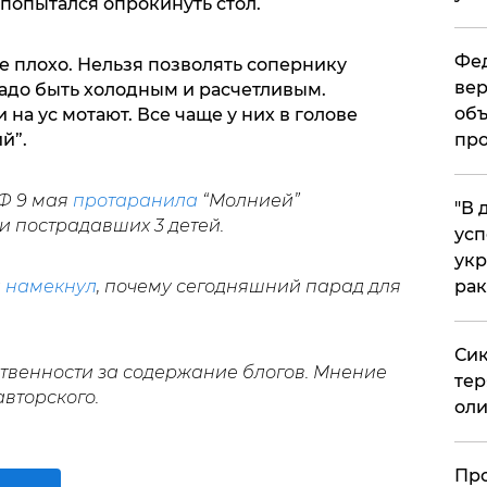
попытался опрокинуть стол.
Фед
се плохо. Нельзя позволять сопернику
вер
адо быть холодным и расчетливым.
объ
 на ус мотают. Все чаще у них в голове
про
й”.
РФ 9 мая
протаранила
“Молнией”
​"В
и пострадавших 3 детей.
усп
укр
рак
а
намекнул
, почему сегодняшний парад для
Сик
ственности за содержание блогов. Мнение
тер
авторского.
оли
​Пр