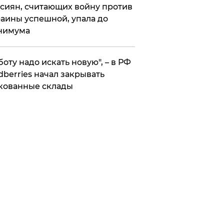
сиян, считающих войну против
аины успешной, упала до
нимума
боту надо искать новую", – в РФ
dberries начал закрывать
кованные склады