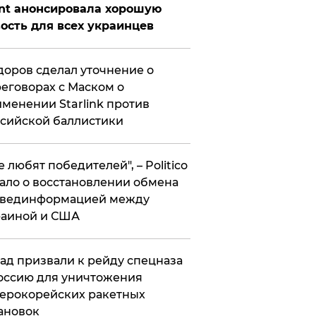
nt анонсировала хорошую
ость для всех украинцев
оров сделал уточнение о
еговорах с Маском о
менении Starlink против
сийской баллистики
се любят победителей", – Politico
ало о восстановлении обмена
звединформацией между
раиной и США
ад призвали к рейду спецназа
оссию для уничтожения
ерокорейских ракетных
ановок