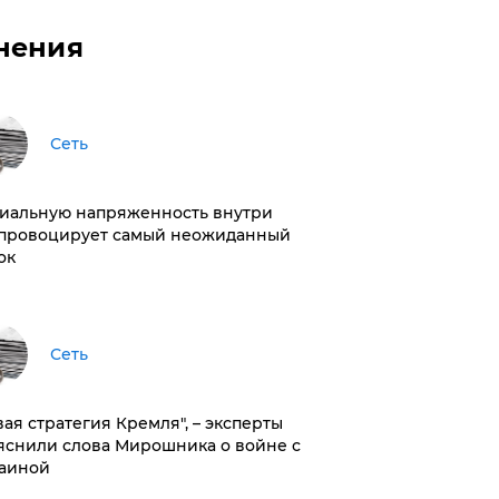
нения
Сеть
иальную напряженность внутри
провоцирует самый неожиданный
ок
Сеть
вая стратегия Кремля", – эксперты
яснили слова Мирошника о войне с
аиной