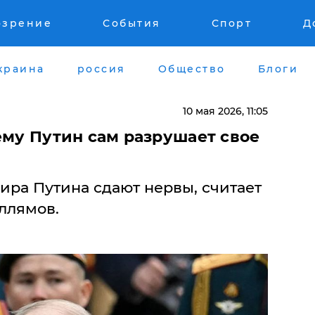
озрение
События
Спорт
Д
краина
россия
Общество
Блоги
10 мая 2026, 11:05
чему Путин сам разрушает свое
ира Путина сдают нервы, считает
ллямов.