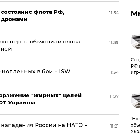
М
 состояние флота РФ,
11:54
 дронами
– эксперты объяснили слова
11:39
иной
Соц
РФ 
ннопленных в бои – ISW
игр
11:34
поражение "жирных" целей
11:27
ВОТ Украины
"Но
 нападения России на НАТО –
объ
11:21
Укр