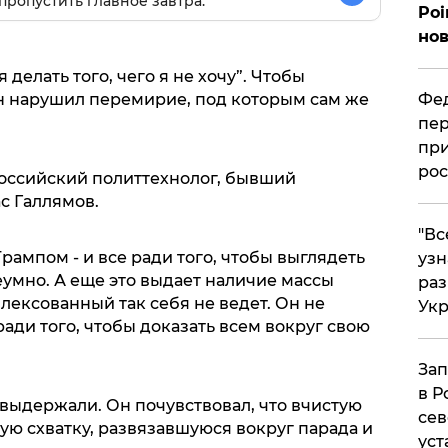
пропустить главное завтра.
Poi
нов
 делать того, чего я не хочу”. Чтобы
Фед
н нарушил перемирие, под которым сам же
пер
при
рос
оссийский политтехнолог, бывший
с Галлямов.
​"В
рампом - и все ради того, чтобы выглядеть
узн
неумно. А еще это выдает наличие массы
ра
ексованный так себя не ведет. Он не
Ук
ди того, чтобы доказать всем вокруг свою
Зап
в Р
е выдержали. Он почувствовал, что вчистую
сев
ую схватку, развязавшуюся вокруг парада и
уст