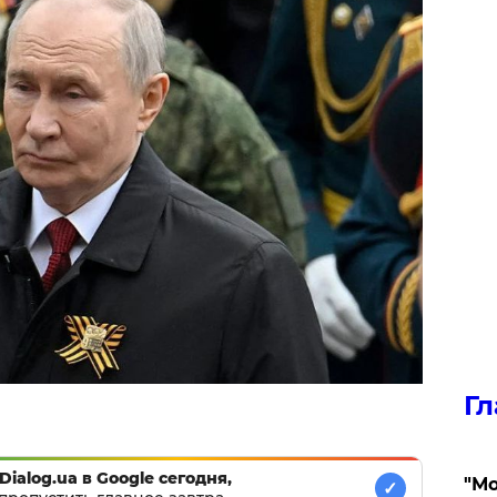
Гл
Dialog.ua в Google сегодня,
"Мо
✓