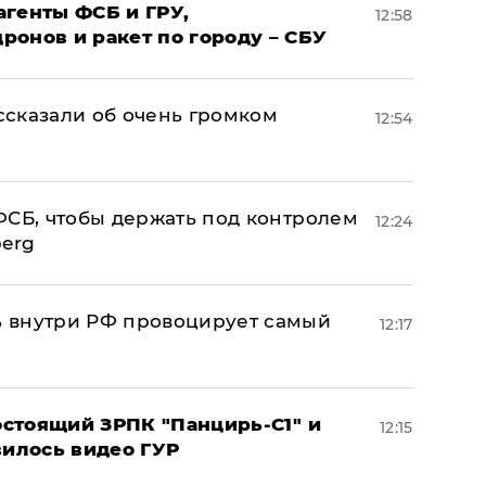
агенты ФСБ и ГРУ,
12:58
онов и ракет по городу – СБУ
сказали об очень громком
12:54
ФСБ, чтобы держать под контролем
12:24
berg
 внутри РФ провоцирует самый
12:17
стоящий ЗРПК "Панцирь-С1" и
12:15
вилось видео ГУР