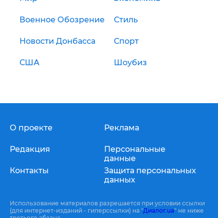
Военное Обозрение
Стиль
Новости Донбасса
Спорт
США
Шоубиз
О проекте
Реклама
Редакция
Персональные
данные
Контакты
Защита персональных
данных
Использование материалов разрешается при условии ссылки
(для интернет-изданий - гиперссылки) на "
Диалог.ua
" не ниже
третьего абзаца.