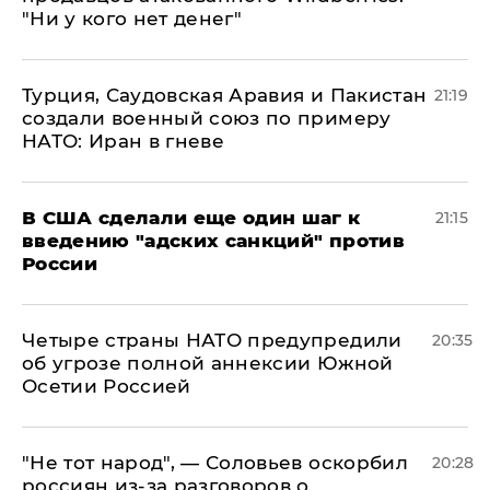
"Ни у кого нет денег"
Турция, Саудовская Аравия и Пакистан
21:19
создали военный союз по примеру
НАТО: Иран в гневе
В США сделали еще один шаг к
21:15
введению "адских санкций" против
России
Четыре страны НАТО предупредили
20:35
об угрозе полной аннексии Южной
Осетии Россией
​"Не тот народ", — Соловьев оскорбил
20:28
россиян из-за разговоров о