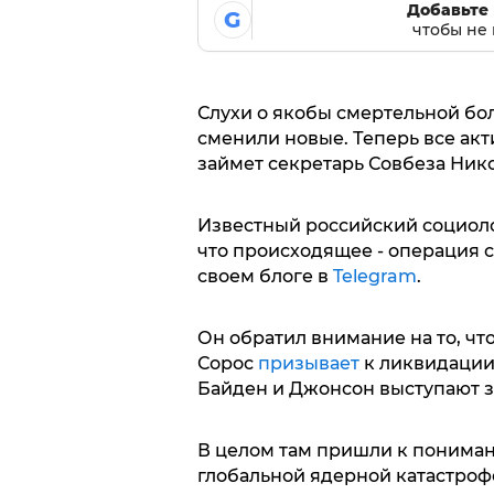
Добавьте 
G
чтобы не 
Слухи о якобы смертельной бо
сменили новые. Теперь все акт
займет секретарь Совбеза Ник
Известный российский социоло
что происходящее - операция 
своем блоге в
Telegram
.
Он обратил внимание на то, чт
Сорос
призывает
к ликвидации 
Байден и Джонсон выступают з
В целом там пришли к пониман
глобальной ядерной катастрофе