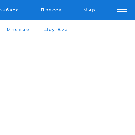
онбасс
Пресса
Мир
Мнение
Шоу-Биз