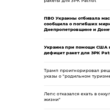
ракеты для ЗРК Patriot
ПВО Украины отбивала мас
сообщила о погибших мир
Днепропетровщине и Доне
Украина при помощи США н
дефицит ракет для ЗРК Pat
Трамп проигнорировал реш
указы о "родильном туризм
Лепс отказался ехать в окк
жизни"