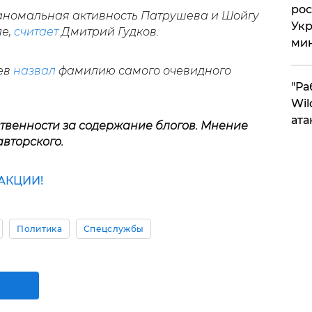
рос
 аномальная активность Патрушева и Шойгу
Укр
ле,
считает
Дмитрий Гудков.
ми
ев
назвал
фамилию самого очевидного
"Ра
Wil
ата
ственности за содержание блогов. Мнение
авторского.
АКЦИИ!
Политика
Спецслужбы