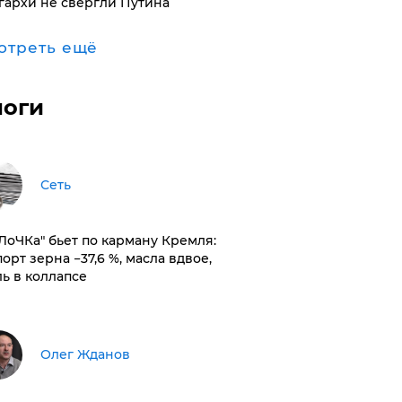
гархи не свергли Путина
отреть ещё
логи
Сеть
оЛоЧКа" бьет по карману Кремля:
орт зерна −37,6 %, масла вдвое,
ль в коллапсе
Олег Жданов