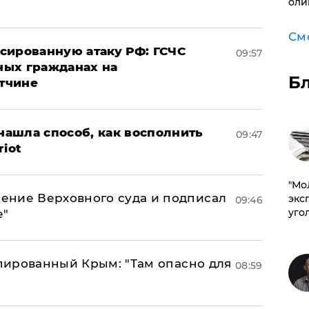
оли
См
сированную атаку РФ: ГСЧС
09:57
ных гражданах на
Б
тчине
ашла способ, как восполнить
09:47
riot
​"М
ение Верховного суда и подписал
эксп
09:46
уго
е"
упированный Крым: "Там опасно для
08:59