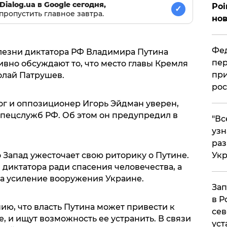
Dialog.ua в Google сегодня,
Poi
✓
пропустить главное завтра.
нов
Фед
лезни диктатора РФ Владимира Путина
пер
ивно обсуждают то, что место главы Кремля
при
олай Патрушев.
рос
г и оппозиционер Игорь Эйдман уверен,
спецслужб РФ. Об этом он предупредил в
​"В
узн
ра
о Запад ужесточает свою риторику о Путине.
Ук
диктатора ради спасения человечества, а
а усиление вооружения Украине.
Зап
в Р
ию, что власть Путина может привести к
сев
, и ищут возможность ее устранить. В связи
уст