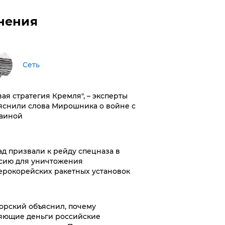
нения
Сеть
вая стратегия Кремля", – эксперты
яснили слова Мирошника о войне с
аиной
ад призвали к рейду спецназа в
сию для уничтожения
ерокорейских ракетных установок
орский объяснил, почему
яющие деньги российские