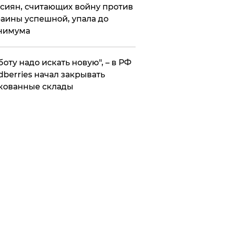
сиян, считающих войну против
аины успешной, упала до
нимума
боту надо искать новую", – в РФ
dberries начал закрывать
кованные склады