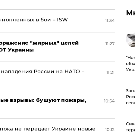
М
ннопленных в бои – ISW
11:34
поражение "жирных" целей
11:27
ВОТ Украины
"Но
объ
Укр
 нападения России на НАТО –
11:21
Зап
Рос
ые взрывы: бушуют пожары,
10:54
сев
Сик
 пока не передает Украине новые
10:12
тер