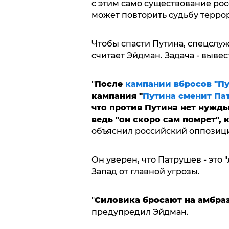
с этим само существование рос
может повторить судьбу терро
Чтобы спасти Путина, спецслу
считает Эйдман. Задача - вывес
"
После
кампании вбросов "Пу
кампания "
Путина сменит Па
что против Путина нет нужд
ведь "он скоро сам помрет", 
объяснил российский оппозиц
Он уверен, что Патрушев - это
Запад от главной угрозы.
"
Силовика бросают на амбраз
предупредил Эйдман.