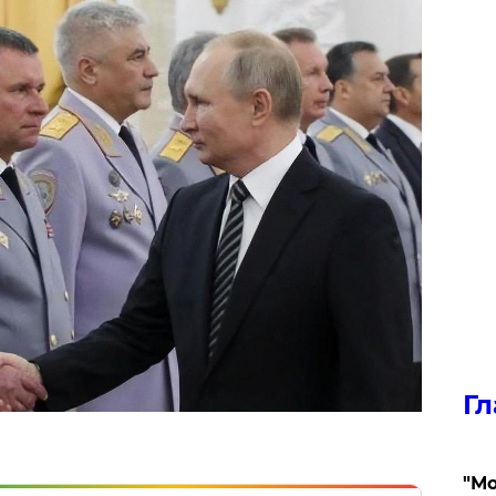
Гл
"Мо