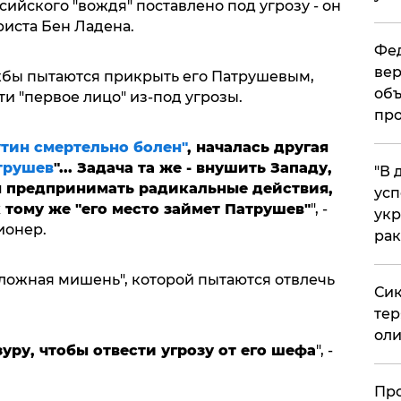
сийского "вождя" поставлено под угрозу - он
риста Бен Ладена.
Фед
вер
жбы пытаются прикрыть его Патрушевым,
объ
ти "первое лицо" из-под угрозы.
про
тин смертельно болен"
, началась другая
трушев
"... Задача та же - внушить Западу,
​"В
ы предпринимать радикальные действия,
усп
к тому же "его место займет Патрушев"
", -
укр
ионер.
рак
 "ложная мишень", которой пытаются отвлечь
Сик
тер
оли
уру, чтобы отвести угрозу от его шефа
", -
​Пр