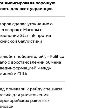
nt анонсировала хорошую
ость для всех украинцев
оров сделал уточнение о
еговорах с Маском о
менении Starlink против
сийской баллистики
се любят победителей", – Politico
ало о восстановлении обмена
звединформацией между
раиной и США
ад призвали к рейду спецназа
оссию для уничтожения
ерокорейских ракетных
ановок