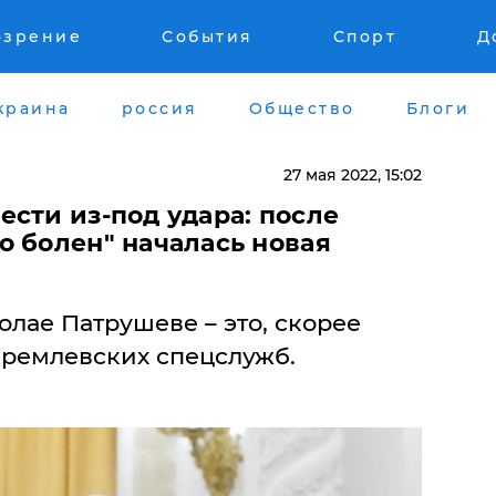
озрение
События
Спорт
Д
краина
россия
Общество
Блоги
27 мая 2022, 15:02
ести из-под удара: после
о болен" началась новая
лае Патрушеве – это, скорее
кремлевских спецслужб.