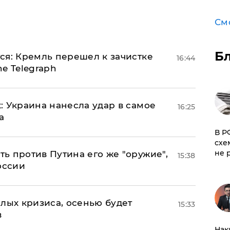
См
Б
ся: Кремль перешел к зачистке
16:44
e Telegraph
: Украина нанесла удар в самое
16:25
а
​В 
схе
не 
ь против Путина его же "оружие",
15:38
оссии
лых кризиса, осенью будет
15:33
в
Нак