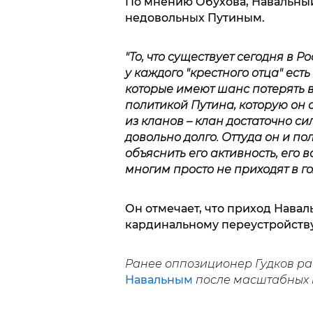
По мнению Обухова, Навальный
недовольных Путиным.
"То, что существует сегодня в Р
у каждого "крестного отца" ест
которые имеют шанс потерять 
политикой Путина, которую он с
из кланов – клан достаточно с
довольно долго. Оттуда он и по
объяснить его активность, его 
многим просто не приходят в го
Он отмечает, что приход Навал
кардинальному переустройству
Ранее оппозиционер Гудков ра
Навальным
после масштабных м