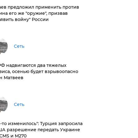
аев предложил применить против
ина его же "оружие", призвав
ъявить войну" России
Сеть
РФ надвигаются два тяжелых
зиса, осенью будет взрывоопасно
н Матвеев
Сеть
то-то изменилось": Турция запросила
ША разрешение передать Украине
CMS и M270