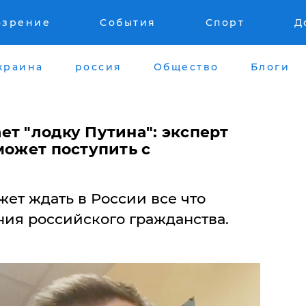
озрение
События
Спорт
Д
краина
россия
Общество
Блоги
т "лодку Путина": эксперт
может поступить с
ет ждать в России все что
ния российского гражданства.