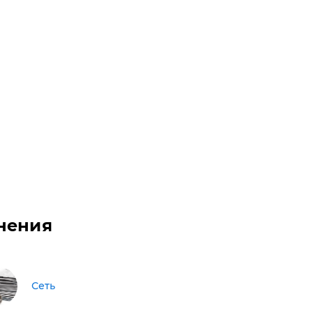
нения
Сеть