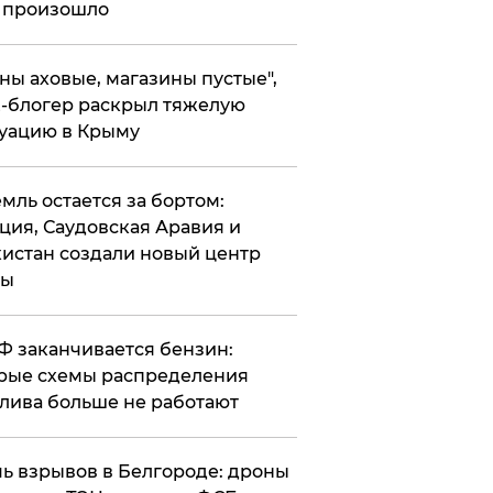
 произошло
ены аховые, магазины пустые",
-блогер раскрыл тяжелую
уацию в Крыму
емль остается за бортом:
ция, Саудовская Аравия и
истан создали новый центр
лы
РФ заканчивается бензин:
рые схемы распределения
лива больше не работают
чь взрывов в Белгороде: дроны