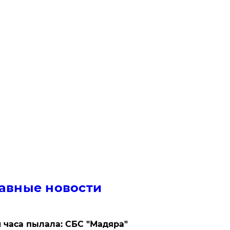
авные новости
 часа пылала: СБС "Мадяра"