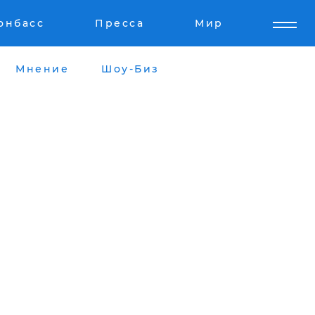
онбасс
Пресса
Мир
Мнение
Шоу-Биз