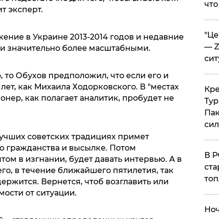
что
ит эксперт.
​"Ц
жение в Украине 2013-2014 годов и недавние
— Z
ли значительно более масштабными.
сит
, то Обухов предположил, что если его и
 лет, как Михаила Ходорковского. В "местах
​Кр
онер, как полагает аналитик, пробудет не
Тур
Пак
си
лучших советских традициях примет
 гражданства и высылке. Потом
​В 
ом в изгнании, будет давать интервью. А в
ста
его, в течение ближайшего пятилетия, так
топ
ержится. Вернется, чтоб возглавить или
имости от ситуации.
​Но