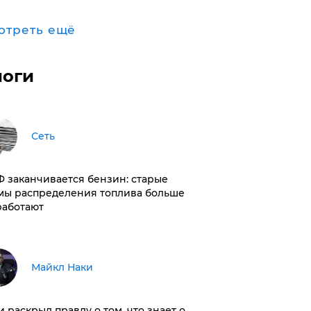
отреть ещё
логи
Сеть
РФ заканчивается бензин: старые
мы распределения топлива больше
работают
Майкл Наки
и раскрыл правду о том, что знает о