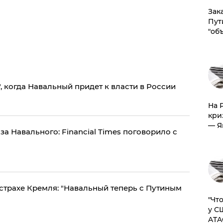
Зак
Пут
"об
", когда Навальный придет к власти в России
На 
кри
— Я
за Навального: Financial Times поговорило с
трахе Кремля: "Навальный теперь с Путиным
​"Ч
у С
ATA