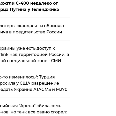
ожгли С-400 недалеко от
рца Путина у Геленджика
логеры скандалят и обвиняют
ича в предательстве России
краины уже есть доступ к
rlink над территорией России: в
ой специальной зоне - СМИ
то-то изменилось": Турция
росила у США разрешение
едать Украине ATACMS и M270
ссийская "Арена" сбила семь
нов, но танк все равно сгорел: