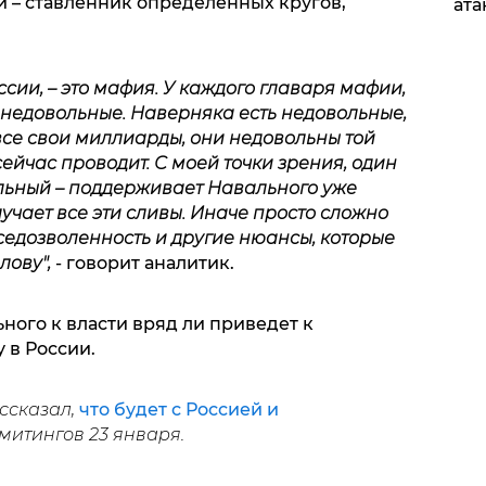
 – ставленник определенных кругов,
ата
оссии, – это мафия. У каждого главаря мафии,
ь недовольные. Наверняка есть недовольные,
все свои миллиарды, они недовольны той
ейчас проводит. С моей точки зрения, один
ильный – поддерживает Навального уже
лучает все эти сливы. Иначе просто сложно
вседозволенность и другие нюансы, которые
лову",
- говорит аналитик.
ьного к власти вряд ли приведет к
 в России.
ссказал,
что будет с Россией и
итингов 23 января.