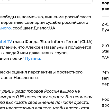
под
дво
 свободы и, возможно, лишение российского
е вероятные сценарии судьбы российского
Z-б
ьного
, сообщает Диалог.UA.
Вуч
tel TV
глава Фонда "Stop Inform Terror" (США)
У У
атление, что Алексей Навальный пользуется
Sta
х людей или даже целых групп,
одн
ании лодки"
Путина.
чески оценил перспективы протестного
​"Ч
 арест Навального.
зап
пер
а улицы ряда городов России вышло не
римерно 0,1% населения страны. Это активная
​Ро
ла высказать свое мнение по части ареста,
дро
о недостаточно для того, чтобы власть хотя