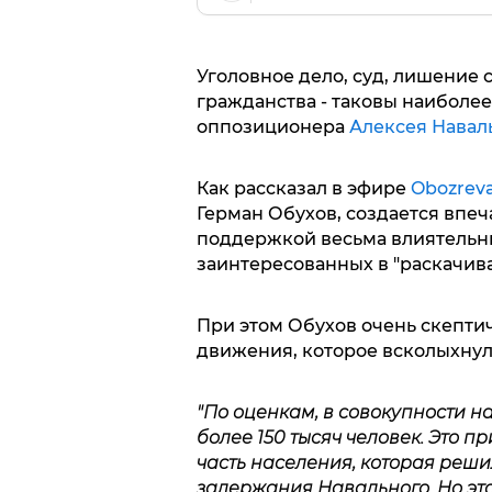
Уголовное дело, суд, лишение
гражданства - таковы наиболе
оппозиционера
Алексея Навал
Как рассказал в эфире
Obozreva
Герман Обухов, создается впеч
поддержкой весьма влиятельны
заинтересованных в "раскачив
При этом Обухов очень скепти
движения, которое всколыхнул
"По оценкам, в совокупности н
более 150 тысяч человек. Это п
часть населения, которая реши
задержания Навального. Но этог