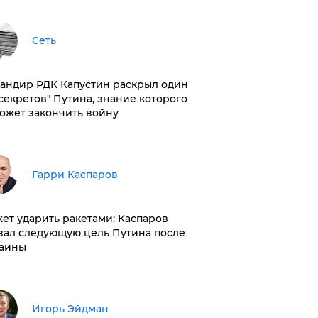
Сеть
андир РДК Капустин раскрыл один
"секретов" Путина, знание которого
ожет закончить войну
Гарри Каспаров
ет ударить ракетами: Каспаров
вал следующую цель Путина после
аины
Игорь Эйдман