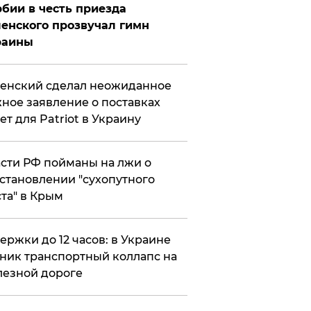
бии в честь приезда
енского прозвучал гимн
раины
енский сделал неожиданное
ное заявление о поставках
ет для Patriot в Украину
сти РФ пойманы на лжи о
становлении "сухопутного
та" в Крым
ержки до 12 часов: в Украине
ник транспортный коллапс на
езной дороге