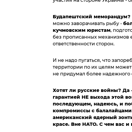
участия на стороне Украины - 
Будапештский меморандум?
можно заворачивать рыбу -
бол
кучмовским юристам
, подго
без прописанных механизмов е
ответственности сторон.
И не надо пугаться, что запор
территории по их целям может
не придумал более надежного 
Хотят ли русские войны? Да -
гарантией НЕ выхода этой во
последующем, надеюсь, и по
компромиссы с балалайцами 
американский ядерный зонти
красе. Вне НАТО. С чем вас и