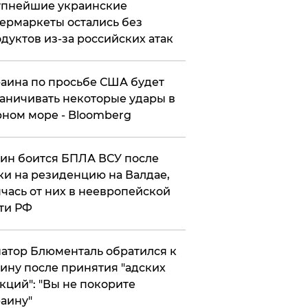
упнейшие украинские
ермаркеты остались без
дуктов из-за российских атак
аина по просьбе США будет
аничивать некоторые удары в
ном море - Bloomberg
ин боится БПЛА ВСУ после
ки на резиденцию на Валдае,
чась от них в неевропейской
ти РФ
атор Блюменталь обратился к
ину после принятия "адских
кций": "Вы не покорите
аину"