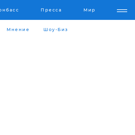
онбасс
Пресса
Мир
Мнение
Шоу-Биз