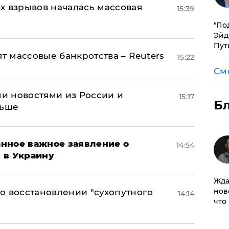
х взрывов началась массовая
15:39
​"По
Эйд
Пут
ят массовые банкротства – Reuters
15:22
См
и новостями из России и
15:17
Б
льше
нное важное заявление о
14:54
t в Украину
Жда
нов
о восстановлении "сухопутного
14:14
что