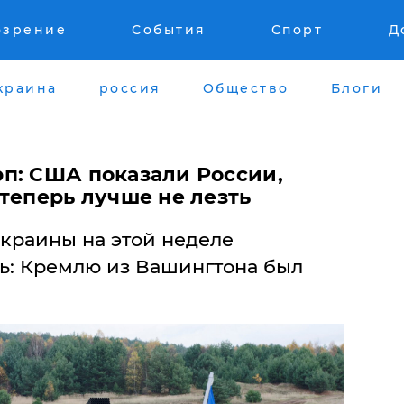
озрение
События
Спорт
Д
краина
россия
Общество
Блоги
п: США показали России,
теперь лучше не лезть
Украины на этой неделе
ь: Кремлю из Вашингтона был