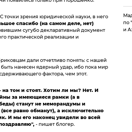
они появились только при Порошенко.
Мад
С точки зрения юридической науки, в него
по 
ьшое спасибо (на самом деле, нет)
и А
товившим сугубо декларативный документ
го практической реализации и
ебриковцам дали отчетливо понять: с нашей
 быть нанесен ядерный удар, ибо пока мир
сдерживающего фактора, чем этот.
 на том и стоят. Хотим ли мы? Нет. И
йны за имеющиеся рамки (а в
беды) станут не меморандумы и
(все равно обманут), а исключительно
к. И мы его наконец увидели во всей
 поздравляю",
- пишет блогер.