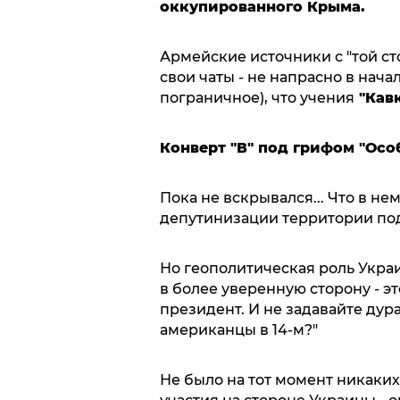
оккупированного Крыма.
Армейские источники с "той сто
свои чаты - не напрасно в нача
пограничное), что учения
"Кавк
Конверт "В" под грифом "Осо
Пока не вскрывался... Что в не
депутинизации территории под 
Но геополитическая роль Укра
в более уверенную сторону - э
президент. И не задавайте дур
американцы в 14-м?"
Не было на тот момент никаки