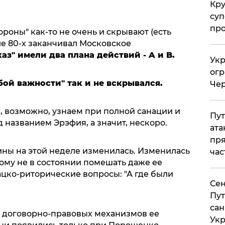
Кр
суп
про
роны" как-то не очень и скрывают (есть
ле 80-х заканчивал Московское
аз" имели два плана действий - A и B.
Укр
огр
бой важности" так и не вскрывался.
Чер
м, возможно, узнаем при полной санации и
Пут
названием Эрэфия, а значит, нескоро.
ата
пря
ины на этой неделе изменилась. Изменилась
час
тому не в состоянии помешать даже ее
ацко-риторические вопросы: "А где были
Сен
Пут
сан
х договорно-правовых механизмов ее
Укр