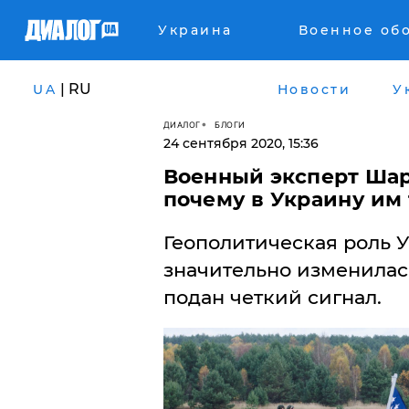
Украина
Военное об
| RU
UA
Новости
У
ДИАЛОГ
БЛОГИ
24 сентября 2020, 15:36
Военный эксперт Шар
почему в Украину им 
​Геополитическая роль 
значительно изменилас
подан четкий сигнал.