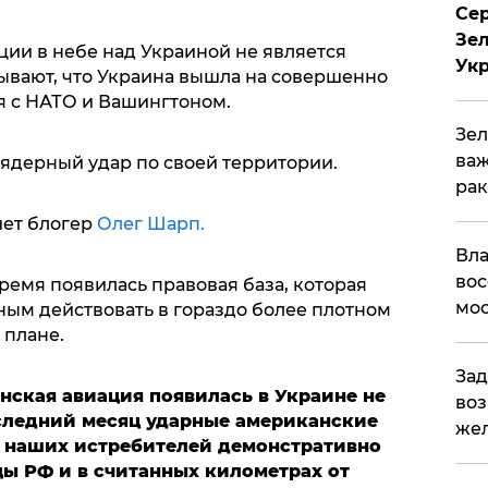
Сер
Зел
ии в небе над Украиной не является
Ук
ывают, что Украина вышла на совершенно
 с НАТО и Вашингтоном.
Зел
важ
 ядерный удар по своей территории.
рак
шет блогер
Олег Шарп.
Вла
вос
время появилась правовая база, которая
мос
ым действовать в гораздо более плотном
 плане.
Зад
нская авиация появилась в Украине не
воз
оследний месяц ударные американские
жел
 наших истребителей демонстративно
ы РФ и в считанных километрах от