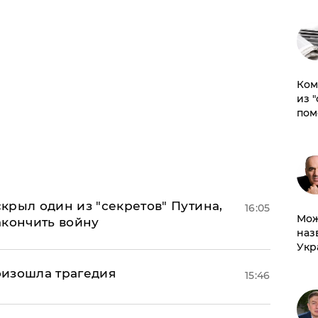
Ком
из 
пом
крыл один из "секретов" Путина,
16:05
Мож
акончить войну
наз
Укр
оизошла трагедия
15:46