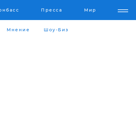
онбасс
Пресса
Мир
Мнение
Шоу-Биз