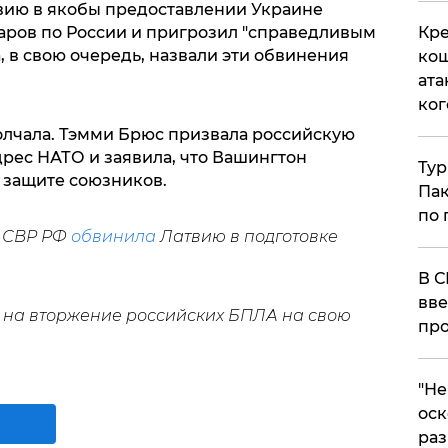
вию в якобы предоставлении Украине
Кре
аров по России и пригрозил "справедливым
, в свою очередь, назвали эти обвинения
кош
ата
ког
лчала. Тэмми Брюс призвала российскую
дрес НАТО и заявила, что Вашингтон
Тур
 защите союзников.
Пак
по 
о СВР РФ
обвинила
Латвию в подготовке
В С
вве
на вторжение российских БПЛА на свою
про
​"Н
оск
раз