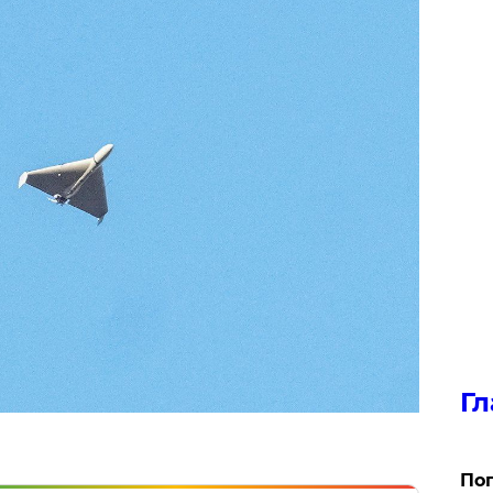
Гл
Поп