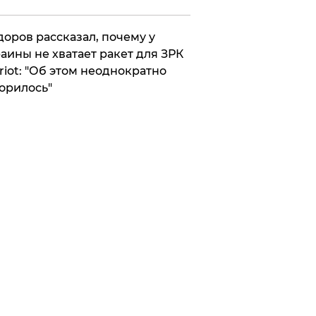
оров рассказал, почему у
аины не хватает ракет для ЗРК
riot: "Об этом неоднократно
орилось"