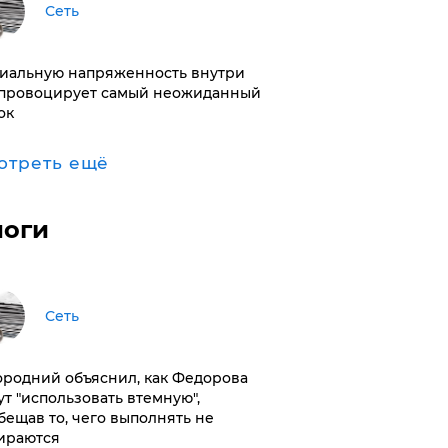
Сеть
иальную напряженность внутри
провоцирует самый неожиданный
ок
отреть ещё
логи
Сеть
ородний объяснил, как Федорова
ут "использовать втемную",
бещав то, чего выполнять не
ираются