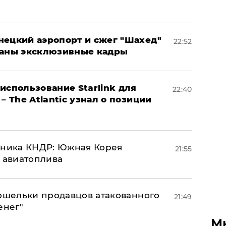
нецкий аэропорт и сжег "Шахед"
22:52
ваны эксклюзивные кадры
использование Starlink для
22:40
– The Atlantic узнал о позиции
юзника КНДР: Южная Корея
21:55
н авиатоплива
кошельки продавцов атакованного
21:49
енег"
М