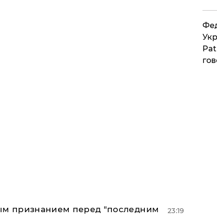
Фед
Укр
Pat
гов
ным признанием перед "последним
23:19