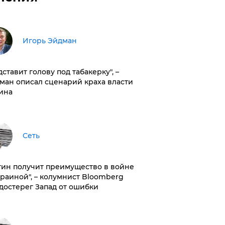
Игорь Эйдман
дставит голову под табакерку", –
ман описал сценарий краха власти
ина
Сеть
тин получит преимущество в войне
краиной", – колумнист Bloomberg
достерег Запад от ошибки