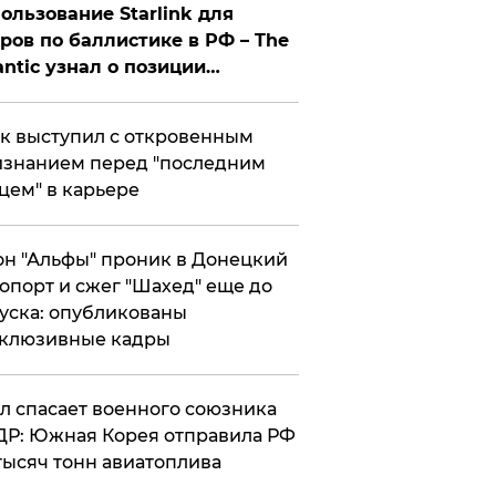
ользование Starlink для
ров по баллистике в РФ – The
antic узнал о позиции
знесмена
к выступил с откровенным
знанием перед "последним
цем" в карьере
н "Альфы" проник в Донецкий
опорт и сжег "Шахед" еще до
уска: опубликованы
склюзивные кадры
ул спасает военного союзника
Р: Южная Корея отправила РФ
тысяч тонн авиатоплива