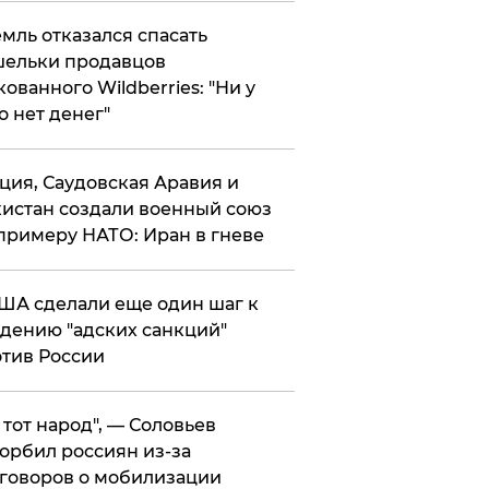
мль отказался спасать
ельки продавцов
кованного Wildberries: "Ни у
о нет денег"
ция, Саудовская Аравия и
истан создали военный союз
примеру НАТО: Иран в гневе
ША сделали еще один шаг к
дению "адских санкций"
тив России
е тот народ", — Соловьев
орбил россиян из-за
говоров о мобилизации