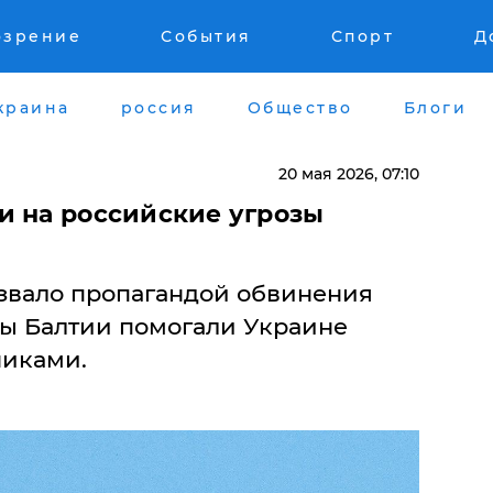
озрение
События
Спорт
Д
краина
россия
Общество
Блоги
20 мая 2026, 07:10
и на российские угрозы
звало пропагандой обвинения
ны Балтии помогали Украине
никами.