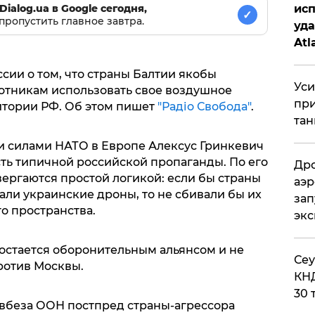
исп
Dialog.ua в Google сегодня,
✓
пропустить главное завтра.
уда
Atl
би
сии о том, что страны Балтии якобы
Уси
отникам использовать свое воздушное
при
ритории РФ. Об этом пишет
"Радіо Свобода"
.
тан
силами НАТО в Европе Алексус Гринкевич
асть типичной российской пропаганды. По его
Дро
ергаются простой логикой: если бы страны
аэр
ли украинские дроны, то не сбивали бы их
зап
о пространства.
эк
 остается оборонительным альянсом и не
​Се
ротив Москвы.
КНД
30 
вбеза ООН постпред страны-агрессора