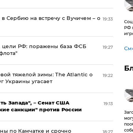
в Сербию на встречу с Вучичем – о
19:33
Соц
РФ 
игр
2 цели РФ: поражены база ФСБ
19:27
См
флота"
Б
вой тяжелой зимы: The Atlantic о
19:22
г Украины угасает
ь Запада", – Сенат США
19:13
кие санкции" против России
Заг
мог
поо
соб
ины по Камчатке и срочно
18:27