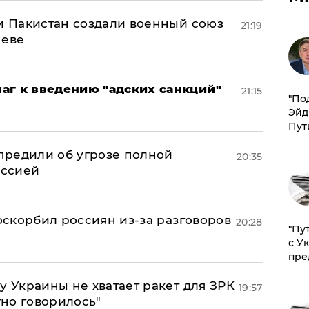
 и Пакистан создали военный союз
21:19
неве
аг к введению "адских санкций"
21:15
​"По
Эйд
Пут
предили об угрозе полной
20:35
оссией
 оскорбил россиян из-за разговоров
20:28
"Пу
с У
пре
у Украины не хватает ракет для ЗРК
19:57
тно говорилось"