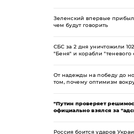
Зеленский впервые прибыл 
чем будут говорить
СБС за 2 дня уничтожили 10
"Беня" и корабли "теневого 
От надежды на победу до но
том, почему оптимизм вокру
"Путин проверяет решимост
официально взялся за "адс
Россия боится ударов Укра