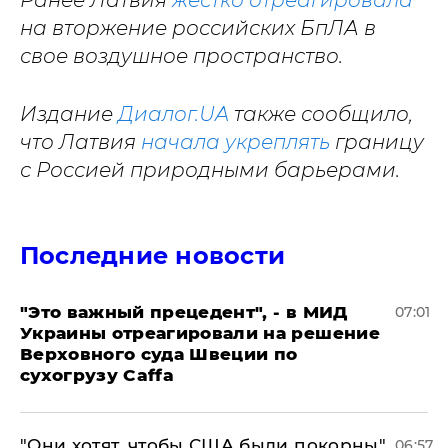
Ранее Латвия
жестко отреагировала
на вторжение российских БпЛА в
свое воздушное пространство.
Издание
Диалог.UA
также сообщило,
что Латвия
начала укреплять
границу
с Россией природными барьерами.
Последние новости
"Это важный прецедент", - в МИД
07:01
Украины отреагировали на решение
Верховного суда Швеции по
сухогрузу Caffa
"Они хотят, чтобы США были покорны",
06:57