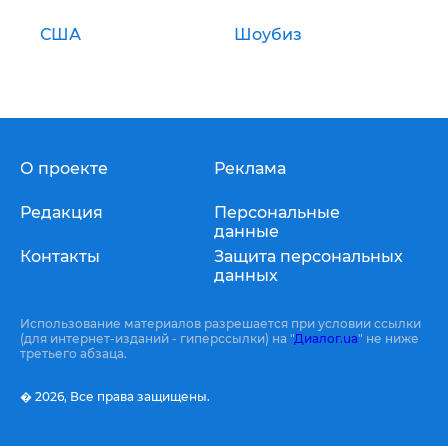
США
Шоубиз
О проекте
Реклама
Редакция
Персональные
данные
Контакты
Защита персональных
данных
Использование материалов разрешается при условии ссылки
(для интернет-изданий - гиперссылки) на "
Диалог.ua
" не ниже
третьего абзаца.
� 2026,
Все права защищены.