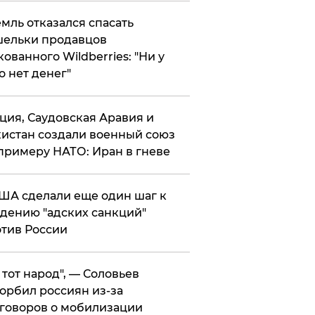
мль отказался спасать
ельки продавцов
кованного Wildberries: "Ни у
о нет денег"
ция, Саудовская Аравия и
истан создали военный союз
примеру НАТО: Иран в гневе
ША сделали еще один шаг к
дению "адских санкций"
тив России
е тот народ", — Соловьев
орбил россиян из-за
говоров о мобилизации