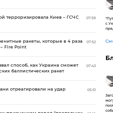
й терроризировала Киев – ГСЧС
07:59
"Пу
с У
пре
См
енитные ракеты, которые в 4 раза
07:52
 Fire Point
Б
вал способ, как Украина сможет
07:43
ских баллистических ракет
рани отреагировали на удар
05:51
Заг
мог
поо
соб