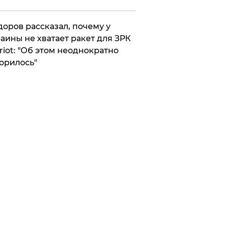
оров рассказал, почему у
аины не хватает ракет для ЗРК
riot: "Об этом неоднократно
орилось"