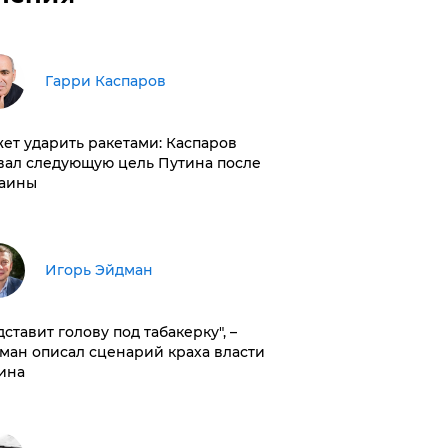
Гарри Каспаров
ет ударить ракетами: Каспаров
вал следующую цель Путина после
аины
Игорь Эйдман
дставит голову под табакерку", –
ман описал сценарий краха власти
ина