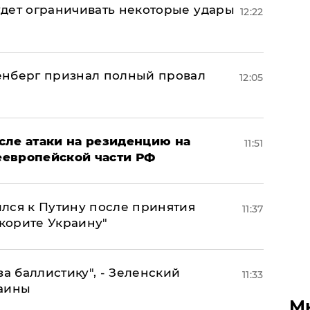
дет ограничивать некоторые удары
12:22
енберг признал полный провал
12:05
сле атаки на резиденцию на
11:51
неевропейской части РФ
лся к Путину после принятия
11:37
окорите Украину"
за баллистику", - Зеленский
11:33
раины
М