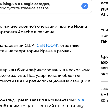
исп
Dialog.ua в Google сегодня,
✓
пропустить главное завтра.
уда
Atl
би
о начале военной операции против Ирана
Уси
ртолета Apache в регионе.
при
тан
мандовании США (
CENTCOM
), ответные
там на территории Ирана в рамках
Дро
аэр
зап
, взрывы были зафиксированы в нескольких
эк
кого залива. Под удар попали объекты
стности ПВО и радиолокационные станции в
​Се
КНД
ональд Трамп заявил в комментарии
ABC
30 
необходимым дать жесткий ответ на атаку