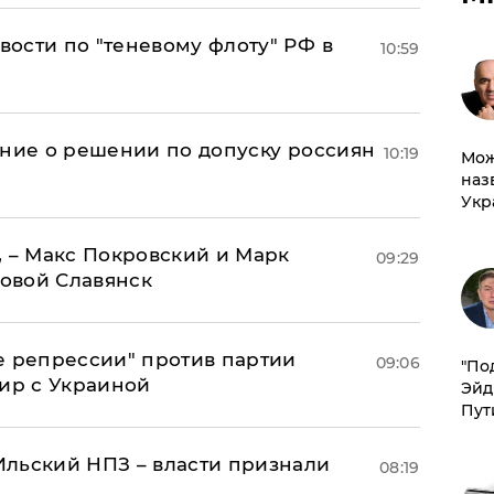
ости по "теневому флоту" РФ в
10:59
ение о решении по допуску россиян
10:19
Мож
наз
Укр
, – Макс Покровский и Марк
09:29
овой Славянск
е репрессии" против партии
09:06
​"По
мир с Украиной
Эйд
Пут
льский НПЗ – власти признали
08:19