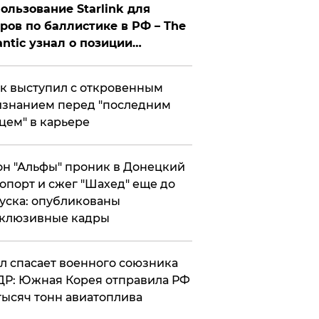
ользование Starlink для
ров по баллистике в РФ – The
antic узнал о позиции
знесмена
к выступил с откровенным
знанием перед "последним
цем" в карьере
н "Альфы" проник в Донецкий
опорт и сжег "Шахед" еще до
уска: опубликованы
склюзивные кадры
ул спасает военного союзника
Р: Южная Корея отправила РФ
тысяч тонн авиатоплива