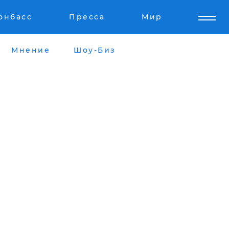
онбасс
Пресса
Мир
Мнение
Шоу-Биз