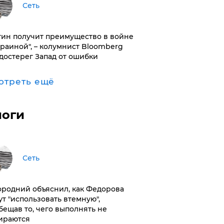
Сеть
тин получит преимущество в войне
краиной", – колумнист Bloomberg
достерег Запад от ошибки
отреть ещё
логи
Сеть
ородний объяснил, как Федорова
ут "использовать втемную",
бещав то, чего выполнять не
ираются