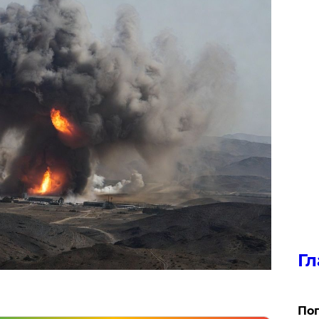
Гл
Поп