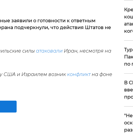
.
Кре
кош
ные заявили о готовности к ответным
ата
ерана подчеркнули, что действия Штатов не
ког
Тур
аильские силы
атаковали
Иран, несмотря на
Пак
по 
жду США и Израилем возник
конфликт
на фоне
В С
вве
про
​"Н
оск
раз