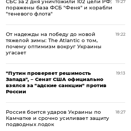
СБС за 2 дня уничтожили 102 цели РФ:
19:27
поражены база ФСБ "Феня" и корабли
"теневого флота"
От надежды на победу до новой
19:22
тяжелой зимы: The Atlantic о том,
почему оптимизм вокруг Украины
угасает
"Путин проверяет решимость
19:13
Запада", – Сенат США официально
взялся за "адские санкции" против
России
Россия боится ударов Украины по
18:27
Камчатке и срочно усиливает защиту
подводных лодок