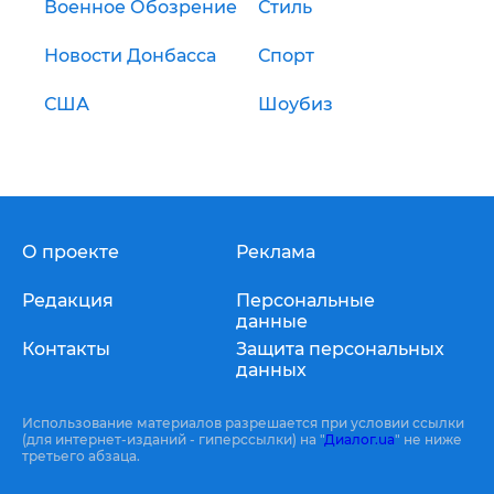
Военное Обозрение
Стиль
Новости Донбасса
Спорт
США
Шоубиз
О проекте
Реклама
Редакция
Персональные
данные
Контакты
Защита персональных
данных
Использование материалов разрешается при условии ссылки
(для интернет-изданий - гиперссылки) на "
Диалог.ua
" не ниже
третьего абзаца.