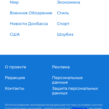
Мир
Экономика
Военное Обозрение
Стиль
Новости Донбасса
Спорт
США
Шоубиз
О проекте
Реклама
Редакция
Персональные
данные
Контакты
Защита персональных
данных
Использование материалов разрешается при условии ссылки
(для интернет-изданий - гиперссылки) на "
Диалог.ua
" не ниже