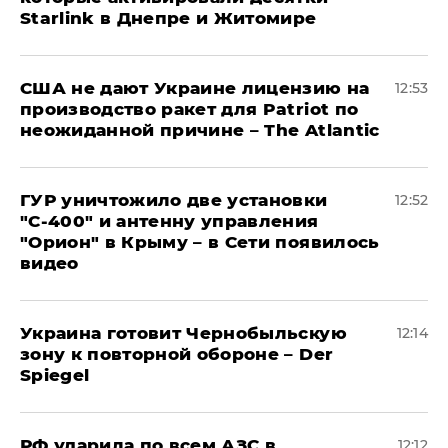
Starlink в Днепре и Житомире
США не дают Украине лицензию на
12:53
производство ракет для Patriot по
неожиданной причине – The Atlantic
ГУР уничтожило две установки
12:52
"С‑400" и антенну управления
"Орион" в Крыму – в Сети появилось
видео
Украина готовит Чернобыльскую
12:14
зону к повторной обороне – Der
Spiegel
РФ ударила по всем АЗС в
12:12