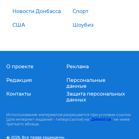
Новости Донбасса
Спорт
США
Шоубиз
О проекте
Реклама
Редакция
Персональные
данные
Контакты
Защита персональных
данных
Использование материалов разрешается при условии ссылки
(для интернет-изданий - гиперссылки) на "
Диалог.ua
" не ниже
третьего абзаца.
� 2026,
Все права защищены.