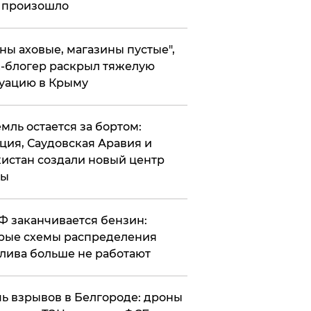
 произошло
ены аховые, магазины пустые",
-блогер раскрыл тяжелую
уацию в Крыму
емль остается за бортом:
ция, Саудовская Аравия и
истан создали новый центр
лы
РФ заканчивается бензин:
рые схемы распределения
лива больше не работают
чь взрывов в Белгороде: дроны