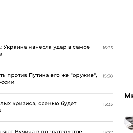
: Украина нанесла удар в самое
16:25
а
ь против Путина его же "оружие",
15:38
оссии
М
лых кризиса, осенью будет
15:33
в
няют Вучича в предательстве
15:27