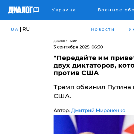
Украина
Военное об
| RU
UA
Новости
У
ДИАЛОГ
МИР
3 сентября 2025, 06:30
​"Передайте им приве
двух диктаторов, ко
против США
Трамп обвинил Путина 
США.
Автор:
Дмитрий Мироненко