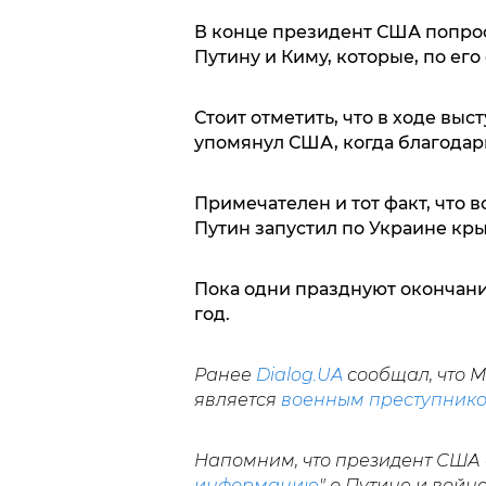
В конце президент США попрос
Путину и Киму, которые, по ег
Стоит отметить, что в ходе вы
упомянул США, когда благодари
Примечателен и тот факт, что в
Путин запустил по Украине кры
Пока одни празднуют окончани
год.
Ранее
Dialog.UA
сообщал, что М
является
военным преступник
Напомним, что президент США 
информацию
" о Путине и войн