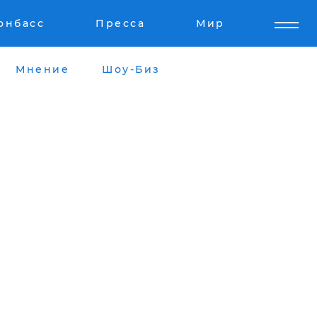
онбасс
Пресса
Мир
Мнение
Шоу-Биз