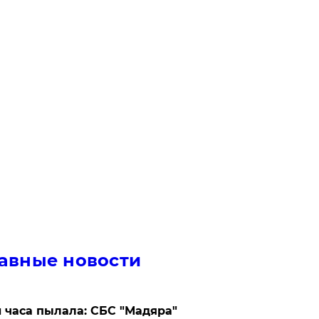
авные новости
 часа пылала: СБС "Мадяра"