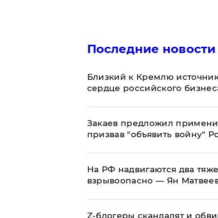
Последние новости
Близкий к Кремлю источник
сердце российского бизнес
Закаев предложил применит
призвав "объявить войну" Р
На РФ надвигаются два тяже
взрывоопасно — Ян Матвее
Z-блогеры скандалят и обви