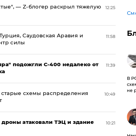
стые", — Z-блогер раскрыл тяжелую
12:25
См
Б
 Турция, Саудовская Аравия и
11:58
нтр силы
яра" подожгли С-400 недалеко от
11:39
ка
​В 
схе
не 
н: старые схемы распределения
10:49
т
: дроны атаковали ТЭЦ и здание
10:21
Нак