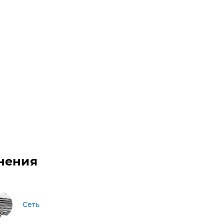
нения
Сеть