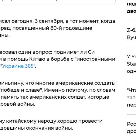
под
дво
сал сегодня, 3 сентября, в тот момент, когда
арад, посвященный 80-й годовщине
Z-б
йны.
Вуч
совал один вопрос: поднимет ли Си
У У
 в помощь Китаю в борьбе с "иностранными
Sta
"
Украина 365
".
одн
иньпину, что многие американские солдаты
"победе и славе". Именно поэтому, по словам
​"Ч
память тех американских солдат, которые
зап
ировой войны.
пер
му китайскому народу хорошо провести
​Ро
одовщины окончания войны.
дро