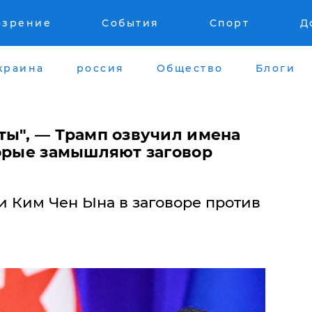
озрение
События
Спорт
Д
краина
россия
Общество
Блоги
ты", — Трамп озвучил имена
торые замышляют заговор
и Ким Чен Ына в заговоре против