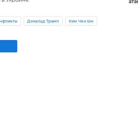
ата
нфликты
Дональд Трамп
Ким Чен Ын