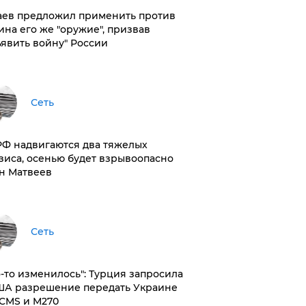
аев предложил применить против
ина его же "оружие", призвав
ъявить войну" России
Сеть
РФ надвигаются два тяжелых
зиса, осенью будет взрывоопасно
н Матвеев
Сеть
то-то изменилось": Турция запросила
ША разрешение передать Украине
CMS и M270