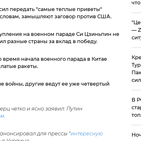
что
ил передать "самые теплые приветы"
о словам, замышляют заговор против США.
​"Ц
— Z
ступления на военном параде Си Цзиньпин не
сит
л разные страны за вклад в победу.
​Кр
о время начала военного парада в Китае
Тур
латые ракеты.
Пак
си
е войны, другие ведут ее уже четвертый
​В 
ста
ерц четко и ясно заявил: Путин
топ
ом
.
анонсировал для прессы "
интересную
​Но
е в Украине.