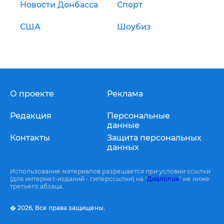
Новости Донбасса
Спорт
США
Шоубиз
О проекте
Реклама
Редакция
Персональные
данные
Контакты
Защита персональных
данных
Использование материалов разрешается при условии ссылки
(для интернет-изданий - гиперссылки) на "
Диалог.ua
" не ниже
третьего абзаца.
� 2026,
Все права защищены.