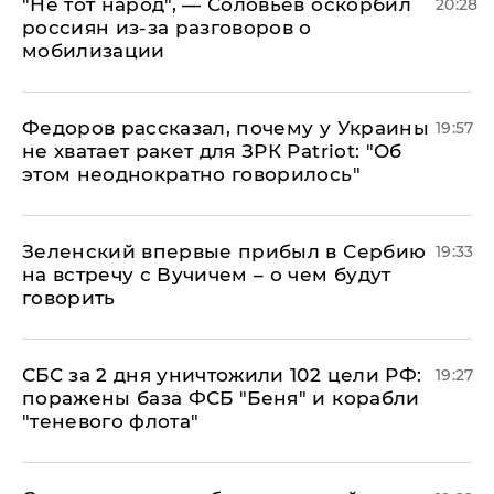
​"Не тот народ", — Соловьев оскорбил
20:28
россиян из-за разговоров о
мобилизации
Федоров рассказал, почему у Украины
19:57
не хватает ракет для ЗРК Patriot: "Об
этом неоднократно говорилось"
Зеленский впервые прибыл в Сербию
19:33
на встречу с Вучичем – о чем будут
говорить
СБС за 2 дня уничтожили 102 цели РФ:
19:27
поражены база ФСБ "Беня" и корабли
"теневого флота"