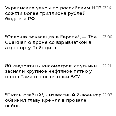
Украинские удары по российским НПЗ
23:14
сожгли более триллиона рублей
бюджета РФ
"Опасная эскалация в Европе", — The
23:06
Guardian о дроне со взрывчаткой в
аэропорту Лейпцига
80 квадратных километров: спутники
22:21
засняли крупное нефтяное пятно у
порта Тамань после атаки ВСУ
​"Путин слабый", - известный Z-военкор
22:07
обвинил главу Кремля в провале
войны