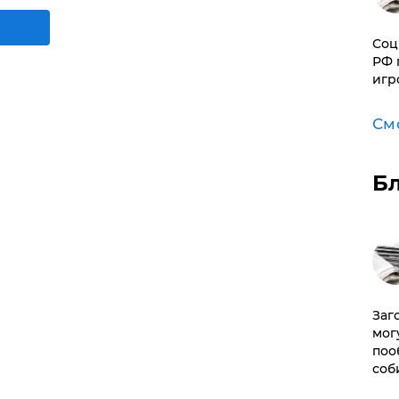
Соц
РФ 
игр
См
Б
Заг
мог
поо
соб