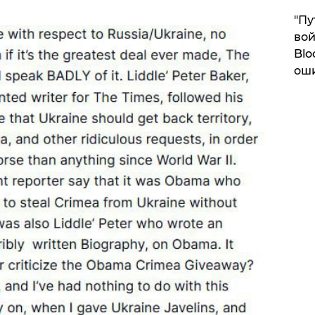
"Пу
вой
Blo
ош