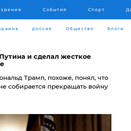
озрение
События
Спорт
Д
краина
россия
Общество
Блоги
 Путина и сделал жесткое
ре
нальд Трамп, похоже, понял, что
не собирается прекращать войну