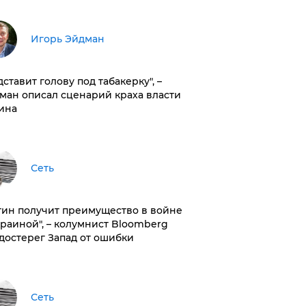
Игорь Эйдман
дставит голову под табакерку", –
ман описал сценарий краха власти
ина
Сеть
тин получит преимущество в войне
краиной", – колумнист Bloomberg
достерег Запад от ошибки
Сеть