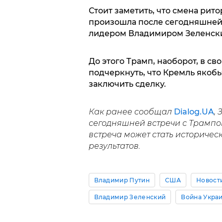
Стоит заметить, что смена рит
произошла после сегодняшней
лидером Владимиром Зеленски
До этого Трамп, наоборот, в с
подчеркнуть, что Кремль якоб
заключить сделку.
Как ранее сообщал
Dialog.UA
,
сегодняшней встречи с Трампом
встреча может стать историчес
результатов.
Владимир Путин
США
Новост
Владимир Зеленский
Война Укра