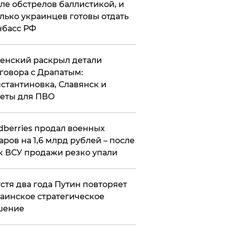
ле обстрелов баллистикой, и
лько украинцев готовы отдать
нбасс РФ
ленский раскрыл детали
говора с Драпатым:
стантиновка, Славянск и
еты для ПВО
ldberries продал военных
аров на 1,6 млрд рублей – после
к ВСУ продажи резко упали
стя два года Путин повторяет
аинское стратегическое
шение