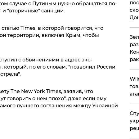
пос
аком случае с Путиным нужно обращаться по-
ско
" и "вторичные" санкции.
До
статью Times, в которой говорится, что
вои территории, включая Крым, чтобы
​Зе
раз
Кон
рак
тупил с обвинениями в адрес экс-
который, по его словам, "позволил России
стрела".
​Wi
тов
ту The New York Times, заявив, что
ата
ут говорить о нем плохо", даже если ему
самого лучшего соглашения между Украиной
Спу
укр
ре