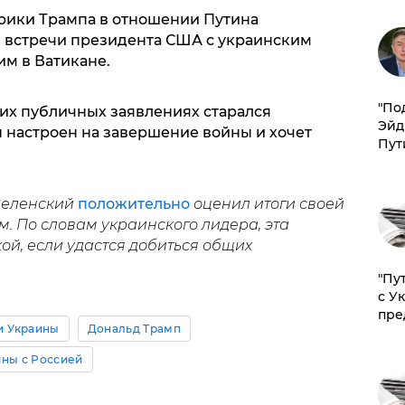
орики Трампа в отношении Путина
 встречи президента США с украинским
м в Ватикане.
​"По
воих публичных заявлениях старался
Эйд
ы настроен на завершение войны и хочет
Пут
 Зеленский
положительно
оценил итоги своей
. По словам украинского лидера, эта
кой, если удастся добиться общих
"Пу
с У
пре
и Украины
Дональд Трамп
ины с Россией