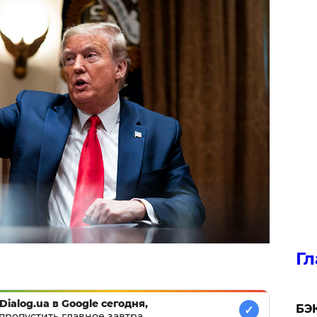
Гл
Dialog.ua в Google сегодня,
​БЭ
✓
пропустить главное завтра.