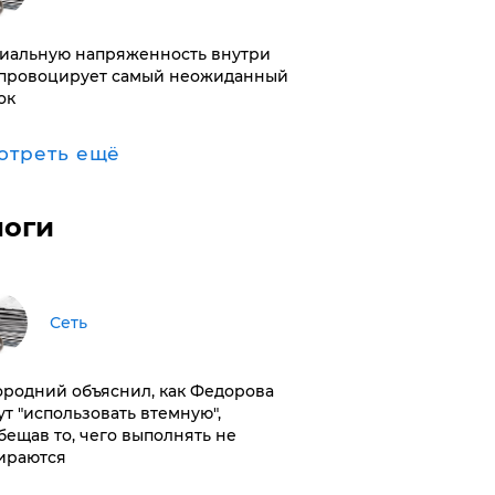
иальную напряженность внутри
провоцирует самый неожиданный
ок
отреть ещё
логи
Сеть
ородний объяснил, как Федорова
ут "использовать втемную",
бещав то, чего выполнять не
ираются