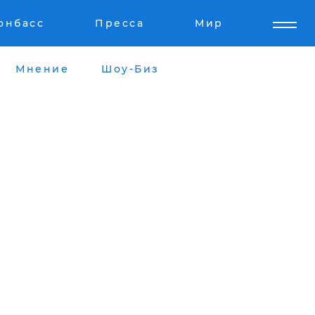
онбасс
Пресса
Мир
Мнение
Шоу-Биз