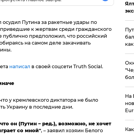
Ял
эк
осудил Путина за ракетные удары по
 приведшие к жертвам среди гражданского
Пут
ые публично предположил, что российский
бал
собираясь на самом деле закачивать
как
аины.
Окк
нета
написал
в своей соцсети Truth Social.
"Че
бол
иначе
На 
что у кремлевского диктатора не было
нов
ть Украину в последние дни.
Eu
что он (Путин – ред.), возможно, не хочет
Как
играет со мной"
, – заявил хозяин Белого