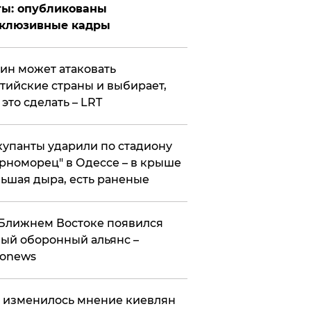
ты: опубликованы
склюзивные кадры
ин может атаковать
тийские страны и выбирает,
 это сделать – LRT
упанты ударили по стадиону
рноморец" в Одессе – в крыше
ьшая дыра, есть раненые
Ближнем Востоке появился
ый оборонный альянс –
ronews
 изменилось мнение киевлян