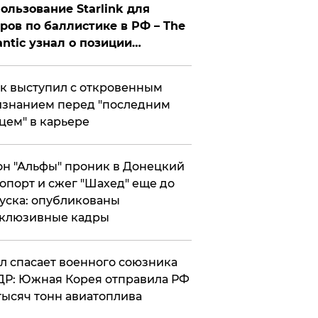
ользование Starlink для
ров по баллистике в РФ – The
antic узнал о позиции
знесмена
к выступил с откровенным
знанием перед "последним
цем" в карьере
н "Альфы" проник в Донецкий
опорт и сжег "Шахед" еще до
уска: опубликованы
склюзивные кадры
ул спасает военного союзника
Р: Южная Корея отправила РФ
тысяч тонн авиатоплива