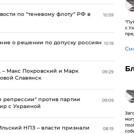
ости по "теневому флоту" РФ в
10:59
"Пу
с У
пре
ение о решении по допуску россиян
10:19
См
Б
, – Макс Покровский и Марк
09:29
овой Славянск
е репрессии" против партии
09:06
мир с Украиной
Заг
мог
поо
льский НПЗ – власти признали
08:19
соб