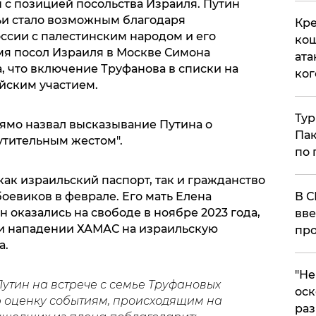
 с позицией посольства Израиля. Путин
ьи стало возможным благодаря
Кре
сии с палестинским народом и его
кош
емя посол Израиля в Москве Симона
ата
, что включение Труфанова в списки на
ког
йским участием.
Тур
прямо назвал высказывание Путина о
Пак
утительным жестом".
по 
ак израильский паспорт, так и гражданство
оевиков в феврале. Его мать Елена
В С
н оказались на свободе в ноябре 2023 года,
вве
ри нападении ХАМАС на израильскую
про
а.
​"Н
 Путин на встрече с семье Труфановых
оск
ю оценку событиям, происходящим на
раз