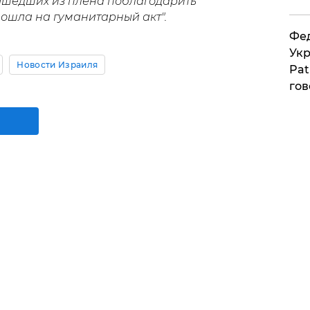
шедших из плена поблагодарить
пошла на гуманитарный акт".
Фед
Укр
Новости Израиля
Pat
гов