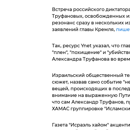
Встреча российского диктатор
Труфановых, освобожденных и
резонанс сразу в нескольких и
заявлений главы Кремля,
пише
Так, ресурс Ynet указал, что г
"плен", "похищение" и "убийств
Александра Труфанова во врем
Израильский общественный тел
сюжет, назвав само событие "н
вещей, происходящих в послед
внимание на выраженную Пути
что сам Александр Труфанов, 
ХАМАС группировке "Исламский
Газета "Исраэль хайом" акцен