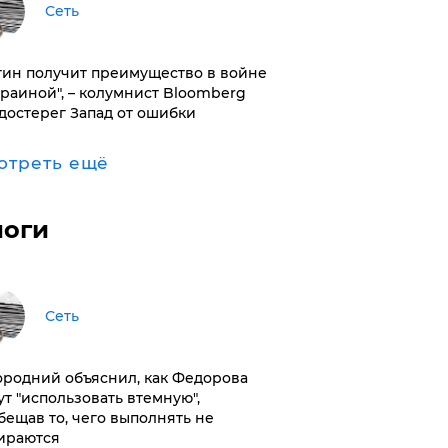
Сеть
тин получит преимущество в войне
краиной", – колумнист Bloomberg
достерег Запад от ошибки
отреть ещё
логи
Сеть
ородний объяснил, как Федорова
ут "использовать втемную",
бещав то, чего выполнять не
ираются