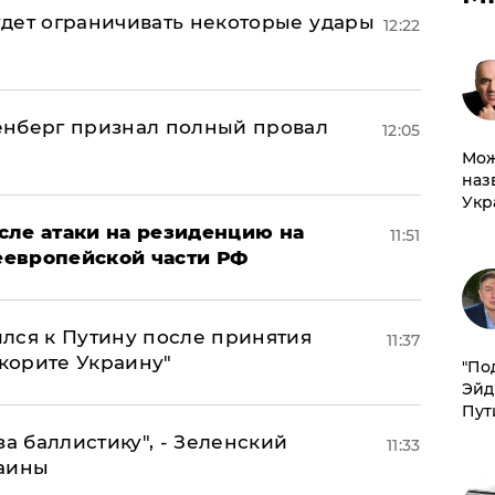
дет ограничивать некоторые удары
12:22
енберг признал полный провал
12:05
Мож
наз
Укр
сле атаки на резиденцию на
11:51
неевропейской части РФ
лся к Путину после принятия
11:37
окорите Украину"
​"По
Эйд
Пут
за баллистику", - Зеленский
11:33
раины