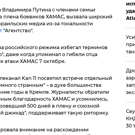
исп
а Владимира Путина с членами семьи
уда
з плена боевиков ХАМАС, вызвала широкий
Atl
зраильских медиа из-за тональности
би
т
"Агентство".
Уси
при
лава российского режима избегал терминов
тан
о", даже когда упоминал о гибели отца
я атаки ХАМАС 7 октября.
Дро
аэр
еканал Kan 11 посвятил встрече отдельный
емного странным" – в духе большинства
зап
ние годы в Кремле. Журналисты обратили
эк
ным благодарность ХАМАС и усомнились,
проведший 500 дней в плену и союзной
​Се
 джихад", поддерживает такую риторику.
КНД
30 
тировала внимание на расхождении