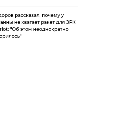
оров рассказал, почему у
аины не хватает ракет для ЗРК
riot: "Об этом неоднократно
орилось"