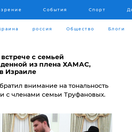
озрение
События
Спорт
Д
краина
россия
Общество
Блоги
 встрече с семьей
денной из плена ХАМАС,
в Израиле
братил внимание на тональность
чи с членами семьи Труфановых.