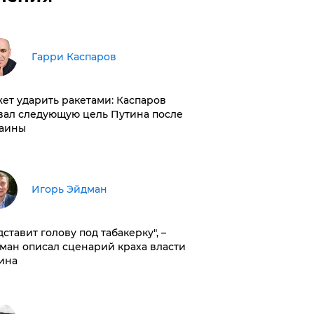
Гарри Каспаров
ет ударить ракетами: Каспаров
вал следующую цель Путина после
аины
Игорь Эйдман
дставит голову под табакерку", –
ман описал сценарий краха власти
ина