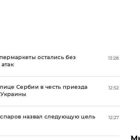
пермаркеты остались без
13:28
 атак
олице Сербии в честь приезда
12:52
 Украины
аспаров назвал следующую цель
12:27
М