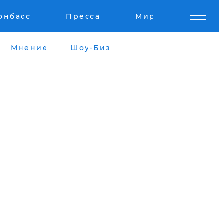
онбасс
Пресса
Мир
Мнение
Шоу-Биз