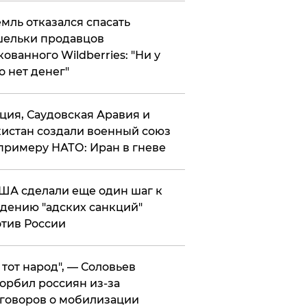
мль отказался спасать
ельки продавцов
кованного Wildberries: "Ни у
о нет денег"
ция, Саудовская Аравия и
истан создали военный союз
примеру НАТО: Иран в гневе
ША сделали еще один шаг к
дению "адских санкций"
тив России
е тот народ", — Соловьев
орбил россиян из-за
говоров о мобилизации