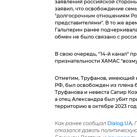
заявлений российской стороны
заявил, что освобождение сем
"долгосрочным отношениям Рос
представителями". В то же вр
Гальперин ранее подчеркивала
обмен не было связано с росси
В свою очередь, "14-й канал" 
признательности ХАМАС "возм
Отметим, Труфанов, имеющий к
РФ, был освобожден из плена б
Труфанова и невеста Сапир Коэ
а отец Александра был убит п
территорию в октябре 2023 год
Как ранее сообщал
Dialog.UA
,
отказался давать политическу