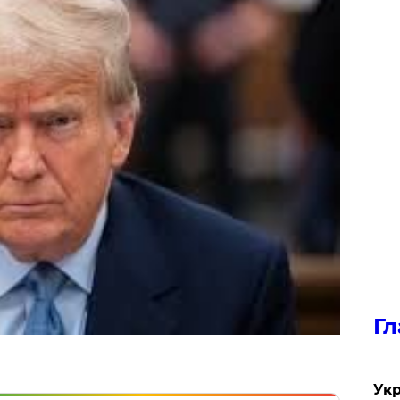
Гл
Укр