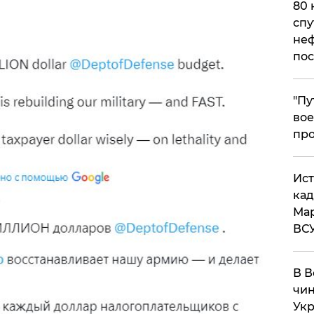
80 
спу
неф
пос
​"П
вое
про
​Ис
кад
Мар
ВС
В В
чин
Укр