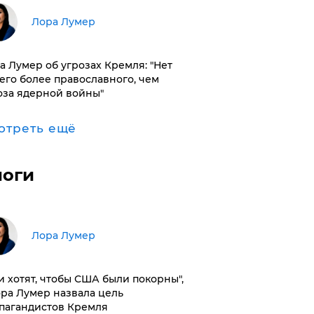
​Лора Лумер
а Лумер об угрозах Кремля: "Нет
его более православного, чем
оза ядерной войны"
отреть ещё
логи
​Лора Лумер
и хотят, чтобы США были покорны",
ора Лумер назвала цель
пагандистов Кремля