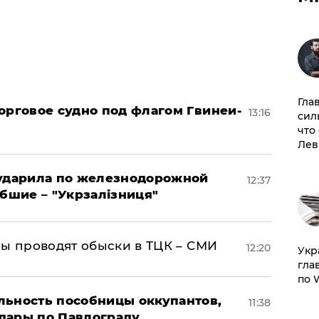
Гла
орговое судно под флагом Гвинеи-
13:16
сил
что
Лев
 ударила по железнодорожной
12:37
ибшие – "Укрзалізниця"
ны проводят обыски в ТЦК – СМИ
12:20
​Ук
гла
по 
льность пособницы оккупантов,
11:38
дары по Павлограду