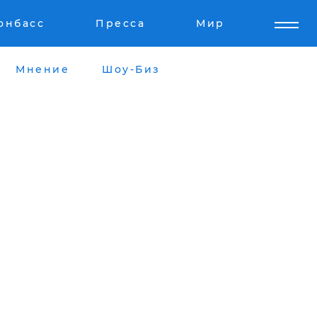
онбасс
Пресса
Мир
Мнение
Шоу-Биз