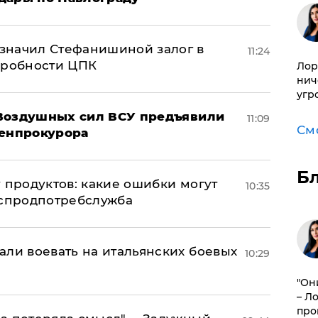
значил Стефанишиной залог в
11:24
дробности ЦПК
Лор
нич
угр
 Воздушных сил ВСУ предъявили
11:09
См
Генпрокурора
Б
 продуктов: какие ошибки могут
10:35
оспродпотребслужба
али воевать на итальянских боевых
10:29
"Он
– Л
про