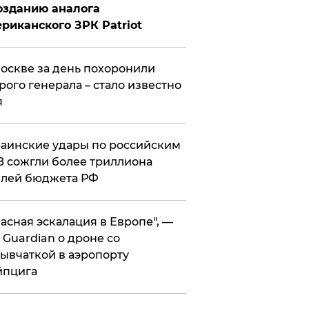
озданию аналога
риканского ЗРК Patriot
оскве за день похоронили
рого генерала – стало известно
я
аинские удары по российским
 сожгли более триллиона
блей бюджета РФ
асная эскалация в Европе", —
 Guardian о дроне со
ывчаткой в аэропорту
йпцига