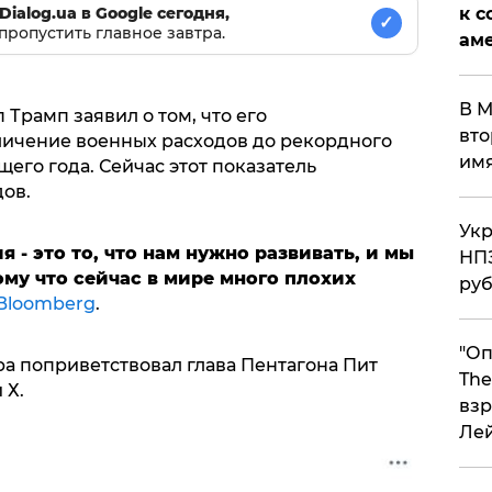
Dialog.ua в Google сегодня,
к с
✓
пропустить главное завтра.
аме
В М
Трамп заявил о том, что его
вто
личение военных расходов до рекордного
им
его года. Сейчас этот показатель
ов.
Укр
 - это то, что нам нужно развивать, и мы
НПЗ
му что сейчас в мире много плохих
ру
Bloomberg
.
"Оп
а поприветствовал глава Пентагона Пит
The
 Х.
взр
Ле