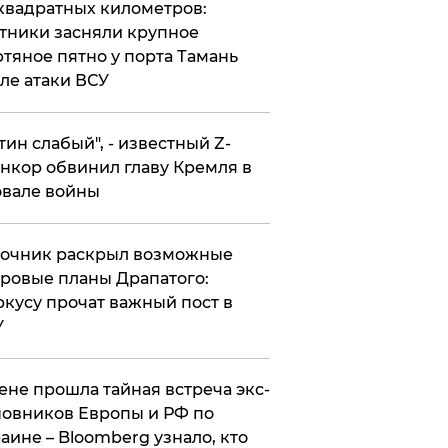
квадратных километров:
тники засняли крупное
тяное пятно у порта Тамань
ле атаки ВСУ
утин слабый", - известный Z-
нкор обвинил главу Кремля в
вале войны
точник раскрыл возможные
ровые планы Драпатого:
кусу прочат важный пост в
У
ене прошла тайная встреча экс-
овников Европы и РФ по
аине – Bloomberg узнало, кто