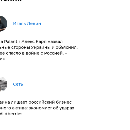
Игаль Левин
ва Palantir Алекс Карп назвал
ьные стороны Украины и объяснил,
 ее спасло в войне с Россией, –
ин
Сеть
раина лишает российский бизнес
вного актива: экономист об ударах
Wildberries