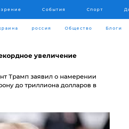
озрение
События
Спорт
Д
краина
россия
Общество
Блоги
екордное увеличение
нт Трамп заявил о намерении
рону до триллиона долларов в