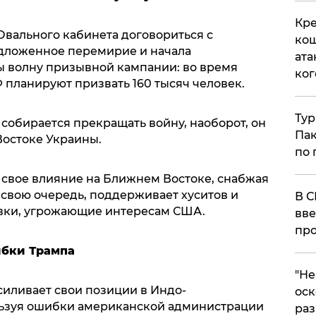
Кре
Овального кабинета договориться с
кош
едложенное перемирие и начала
ата
 волну призывной кампании: во время
ког
 планируют призвать 160 тысяч человек.
Тур
е собирается прекращать войну, наоборот, он
Пак
Востоке Украины.
по 
 свое влияние на Ближнем Востоке, снабжая
 свою очередь, поддерживает хуситов и
В С
вки, угрожающие интересам США.
вве
про
ибки Трампа
​"Н
силивает свои позиции в Индо-
оск
льзуя ошибки американской администрации
раз