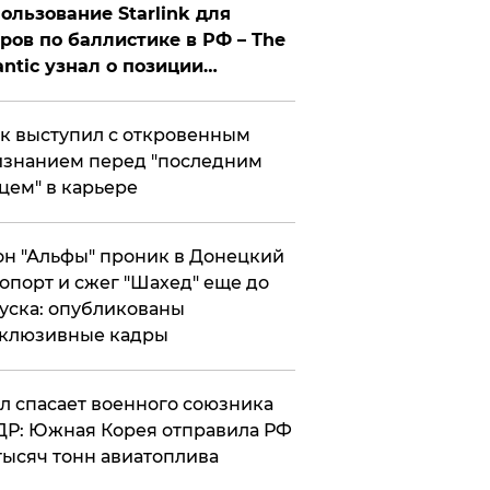
ользование Starlink для
ров по баллистике в РФ – The
antic узнал о позиции
знесмена
к выступил с откровенным
знанием перед "последним
цем" в карьере
н "Альфы" проник в Донецкий
опорт и сжег "Шахед" еще до
уска: опубликованы
склюзивные кадры
ул спасает военного союзника
Р: Южная Корея отправила РФ
тысяч тонн авиатоплива