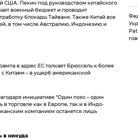
ый США. Пекин под руководством китайского
вает военный бюджет и проводит
Фед
тработку блокады Тайваня. Также Китай все
Укр
ей, в том числе Австралию, Индонезию и
Pat
гов
ампа в адрес ЕС толкает Брюссель к более
с Китаем – в ущерб американской
благодаря инициативе "Один пояс – один
 в торговле как в Европе, так и в Индо-
иканским компаниям останется лишь
ь в никуда