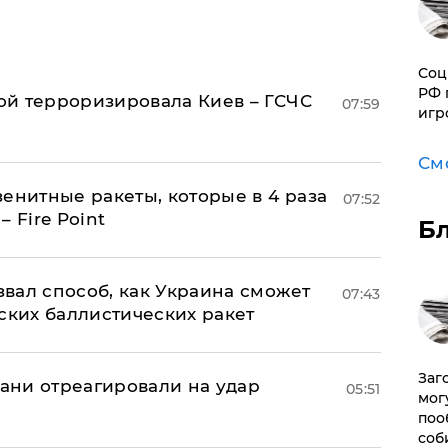
Соц
РФ 
й терроризировала Киев – ГСЧС
07:59
игр
См
енитные ракеты, которые в 4 раза
07:52
 Fire Point
Б
вал способ, как Украина сможет
07:43
ских баллистических ракет
Заг
рани отреагировали на удар
05:51
мог
поо
соб