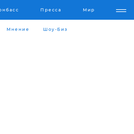
онбасс
Пресса
Мир
Мнение
Шоу-Биз