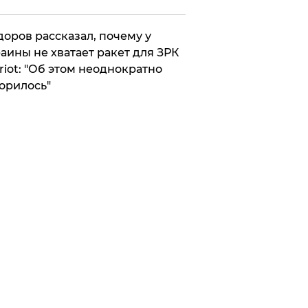
оров рассказал, почему у
аины не хватает ракет для ЗРК
riot: "Об этом неоднократно
орилось"