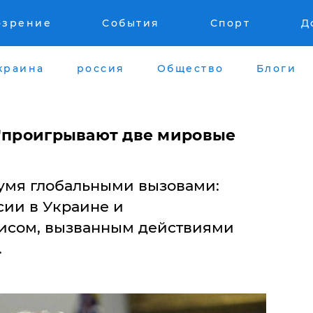
озрение
События
Спорт
Д
краина
россия
Общество
Блоги
 "проигрывают две мировые
умя глобальными вызовами:
сии в Украине и
исом, вызванным действиями
.