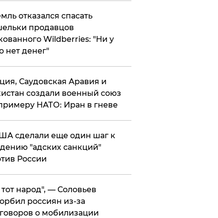
мль отказался спасать
ельки продавцов
кованного Wildberries: "Ни у
о нет денег"
ция, Саудовская Аравия и
истан создали военный союз
примеру НАТО: Иран в гневе
ША сделали еще один шаг к
дению "адских санкций"
тив России
е тот народ", — Соловьев
орбил россиян из-за
говоров о мобилизации