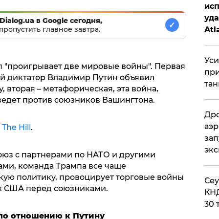
исп
уда
Dialog.ua в Google сегодня,
✓
Atl
пропустить главное завтра.
би
Уси
 "проигрывает две мировые войны". Первая
при
ий диктатор Владимир Путин объявил
тан
, вторая – метафорическая, эта война,
едет против союзников Вашингтона.
Дро
аэр
е
The Hill
.
зап
эк
союз с партнерами по НАТО и другими
ми, команда Трампа все чаще
кую политику, провоцирует торговые войны
​Се
ах США перед союзниками.
КНД
30 
 по отношению к Путину