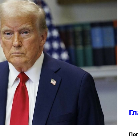
Гл
Поп