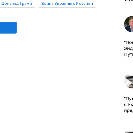
Дональд Трамп
Война Украины с Россией
​"По
Эйд
Пут
"Пу
с У
пре