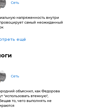
Сеть
иальную напряженность внутри
провоцирует самый неожиданный
ок
отреть ещё
логи
Сеть
ородний объяснил, как Федорова
ут "использовать втемную",
бещав то, чего выполнять не
ираются