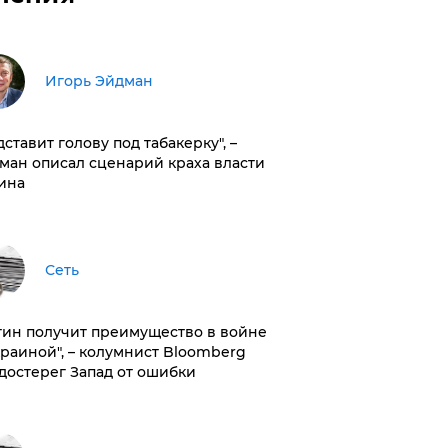
Игорь Эйдман
дставит голову под табакерку", –
ман описал сценарий краха власти
ина
Сеть
тин получит преимущество в войне
краиной", – колумнист Bloomberg
достерег Запад от ошибки