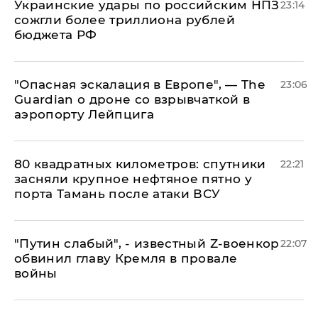
Украинские удары по российским НПЗ
23:14
сожгли более триллиона рублей
бюджета РФ
"Опасная эскалация в Европе", — The
23:06
Guardian о дроне со взрывчаткой в
аэропорту Лейпцига
80 квадратных километров: спутники
22:21
засняли крупное нефтяное пятно у
порта Тамань после атаки ВСУ
​"Путин слабый", - известный Z-военкор
22:07
обвинил главу Кремля в провале
войны