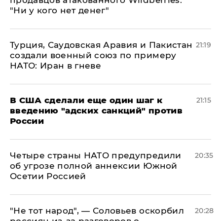
продавцов атакованного Wildberries:
"Ни у кого нет денег"
Турция, Саудовская Аравия и Пакистан
21:19
создали военный союз по примеру
НАТО: Иран в гневе
В США сделали еще один шаг к
21:15
введению "адских санкций" против
России
Четыре страны НАТО предупредили
20:35
об угрозе полной аннексии Южной
Осетии Россией
​"Не тот народ", — Соловьев оскорбил
20:28