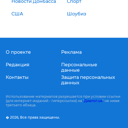
Новости Донбасса
Спорт
США
Шоубиз
О проекте
Реклама
Редакция
Персональные
данные
Контакты
Защита персональных
данных
Использование материалов разрешается при условии ссылки
(для интернет-изданий - гиперссылки) на "
Диалог.ua
" не ниже
третьего абзаца.
� 2026,
Все права защищены.