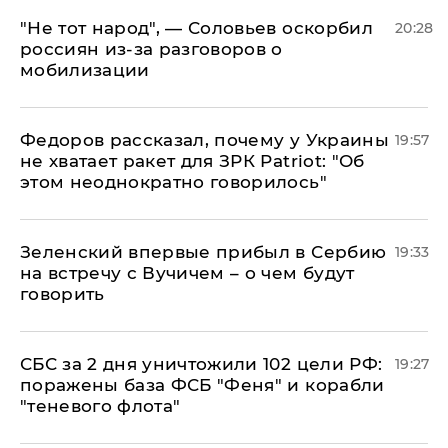
​"Не тот народ", — Соловьев оскорбил
20:28
россиян из-за разговоров о
мобилизации
Федоров рассказал, почему у Украины
19:57
не хватает ракет для ЗРК Patriot: "Об
этом неоднократно говорилось"
Зеленский впервые прибыл в Сербию
19:33
на встречу с Вучичем – о чем будут
говорить
СБС за 2 дня уничтожили 102 цели РФ:
19:27
поражены база ФСБ "Феня" и корабли
"теневого флота"