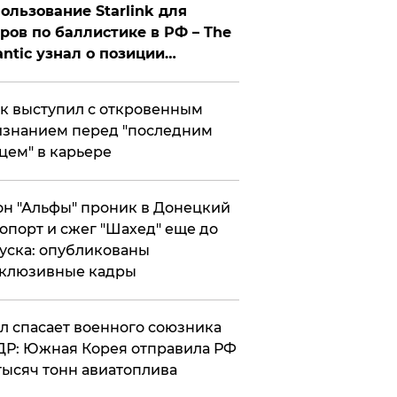
ользование Starlink для
ров по баллистике в РФ – The
antic узнал о позиции
знесмена
к выступил с откровенным
знанием перед "последним
цем" в карьере
н "Альфы" проник в Донецкий
опорт и сжег "Шахед" еще до
уска: опубликованы
склюзивные кадры
ул спасает военного союзника
Р: Южная Корея отправила РФ
тысяч тонн авиатоплива