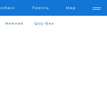
онбасс
Пресса
Мир
Мнение
Шоу-Биз