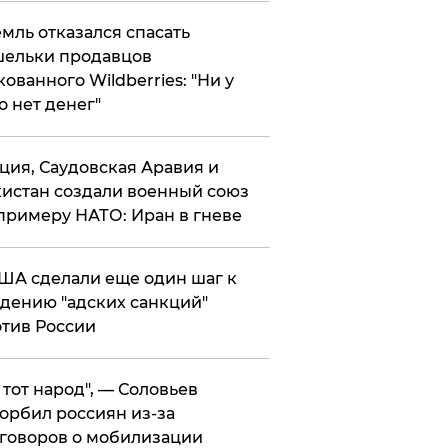
мль отказался спасать
ельки продавцов
кованного Wildberries: "Ни у
о нет денег"
ция, Саудовская Аравия и
истан создали военный союз
примеру НАТО: Иран в гневе
ША сделали еще один шаг к
дению "адских санкций"
тив России
е тот народ", — Соловьев
орбил россиян из-за
говоров о мобилизации