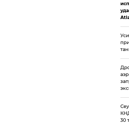
исп
уда
Atl
би
Уси
при
тан
Дро
аэр
зап
эк
​Се
КНД
30 