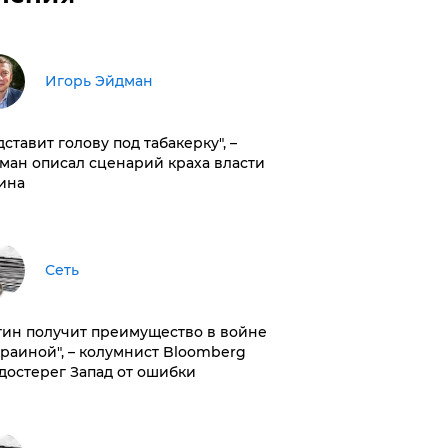
Игорь Эйдман
дставит голову под табакерку", –
ман описал сценарий краха власти
ина
Сеть
тин получит преимущество в войне
краиной", – колумнист Bloomberg
достерег Запад от ошибки