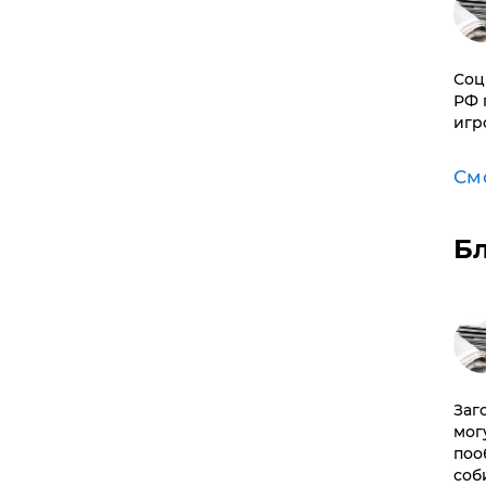
Соц
РФ 
игр
См
Б
Заг
мог
поо
соб