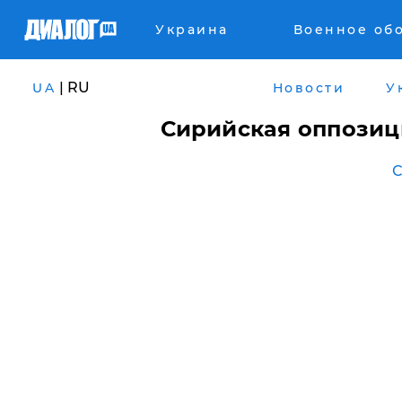
Украина
Военное об
| RU
UA
Новости
У
Сирийская оппозиц
С