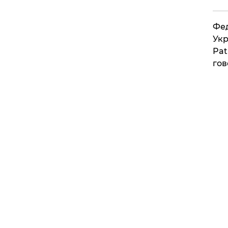
Фед
Укр
Pat
гов