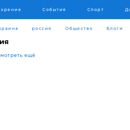
озрение
События
Спорт
Д
краина
россия
Общество
Блоги
ия
мотреть ещё