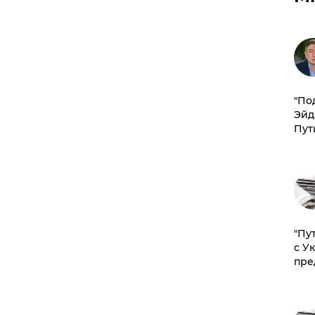
​"По
Эйд
Пут
"Пу
с У
пре