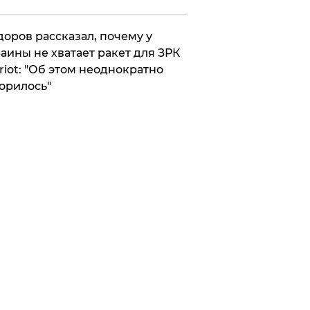
оров рассказал, почему у
аины не хватает ракет для ЗРК
riot: "Об этом неоднократно
орилось"