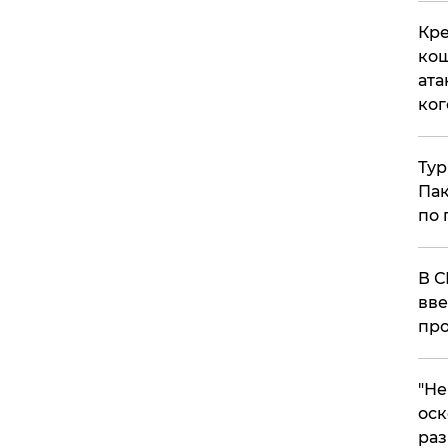
Кре
кош
ата
ког
Тур
Пак
по 
В С
вве
про
​"Н
оск
раз