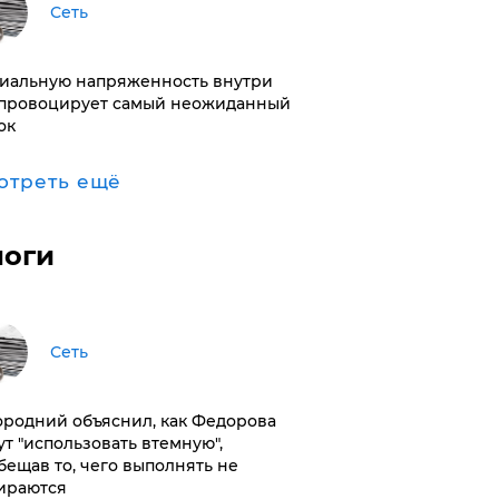
Сеть
иальную напряженность внутри
провоцирует самый неожиданный
ок
отреть ещё
логи
Сеть
ородний объяснил, как Федорова
ут "использовать втемную",
бещав то, чего выполнять не
ираются