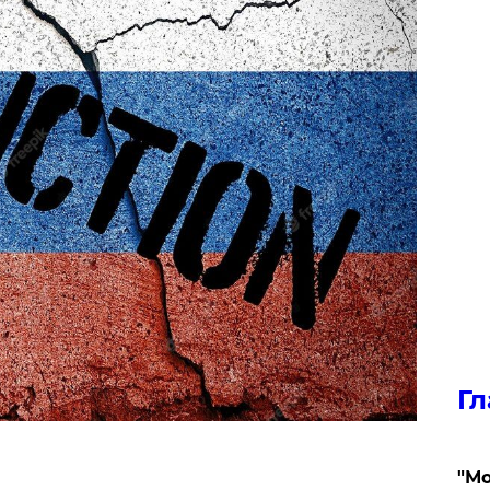
Гл
"Мо