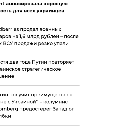
nt анонсировала хорошую
ость для всех украинцев
ldberries продал военных
аров на 1,6 млрд рублей – после
к ВСУ продажи резко упали
стя два года Путин повторяет
аинское стратегическое
шение
тин получит преимущество в
не с Украиной", – колумнист
omberg предостерег Запад от
ибки