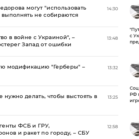
едорова могут "использовать
14:30
о выполнять не собираются
"Пу
с У
о в войне с Украиной", –
13:48
пре
стерег Запад от ошибки
ую модификацию "Герберы" –
13:32
Соц
РФ 
е нужно делать, чтобы выстоять в
13:25
игр
генты ФСБ и ГРУ,
12:58
нов и ракет по городу, – СБУ