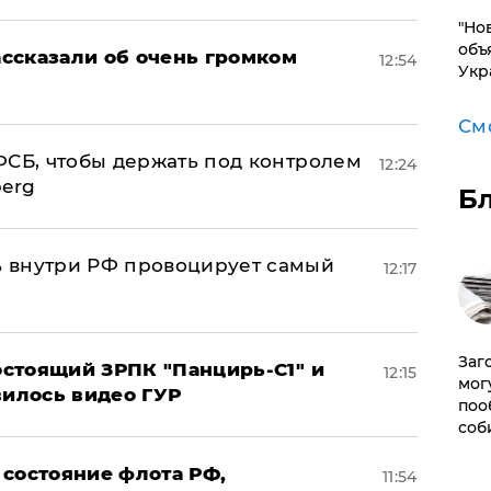
"Но
объ
ссказали об очень громком
12:54
Укр
См
ФСБ, чтобы держать под контролем
12:24
berg
Б
 внутри РФ провоцирует самый
12:17
Заг
стоящий ЗРПК "Панцирь-С1" и
12:15
мог
вилось видео ГУР
поо
соб
 состояние флота РФ,
11:54