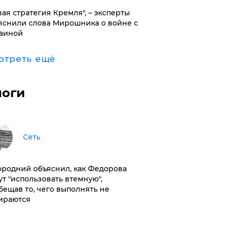
вая стратегия Кремля", – эксперты
яснили слова Мирошника о войне с
аиной
отреть ещё
логи
Сеть
ородний объяснил, как Федорова
ут "использовать втемную",
бещав то, чего выполнять не
ираются