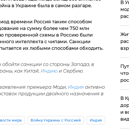
В У
ойна в Украине была в самом разгаре.
мод
ра
риод времени Россия таким способом
ования на сумму более чем 750 млн
Жит
щью проверенной схемы в Россию были
рас
нного интеллекта с чипами. Санкции
вз
р пытается их любыми способами обходить.
 обойти санкции со стороны Запада, в
Пут
раны, как Китай,
Индию
и Сербию.
что
рос
 заявления премьера Моди,
Индия
активно
ставок продукции двойного назначения в
В К
дор
и в
вид
вости мира
Война Украины с Россией
Индия