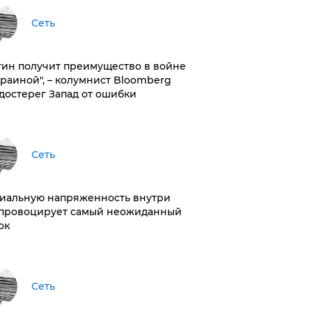
Сеть
тин получит преимущество в войне
краиной", – колумнист Bloomberg
достерег Запад от ошибки
Сеть
иальную напряженность внутри
провоцирует самый неожиданный
ок
Сеть