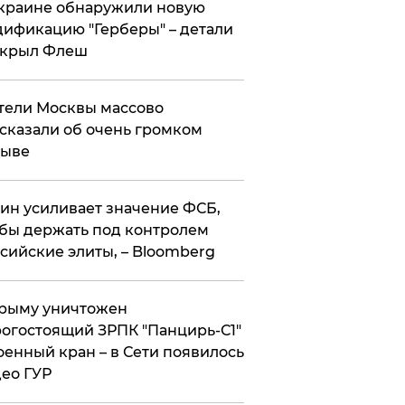
краине обнаружили новую
ификацию "Герберы" – детали
скрыл Флеш
ели Москвы массово
сказали об очень громком
рыве
ин усиливает значение ФСБ,
бы держать под контролем
сийские элиты, – Bloomberg
рыму уничтожен
огостоящий ЗРПК "Панцирь-С1"
оенный кран – в Сети появилось
ео ГУР