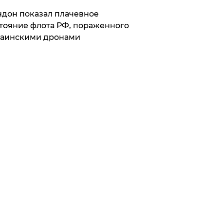
дон показал плачевное
тояние флота РФ, пораженного
раинскими дронами