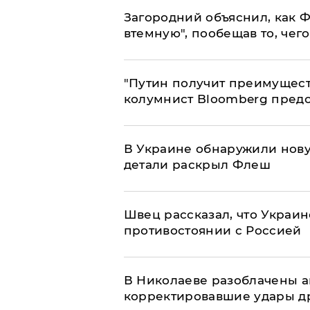
Загородний объяснил, как Ф
втемную", пообещав то, чег
"Путин получит преимуществ
колумнист Bloomberg предо
В Украине обнаружили нов
детали раскрыл Флеш
Швец рассказал, что Украин
противостоянии с Россией
В Николаеве разоблачены а
корректировавшие удары дро