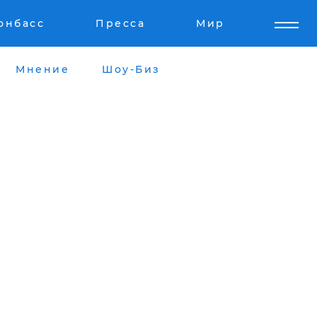
онбасс
Пресса
Мир
Мнение
Шоу-Биз