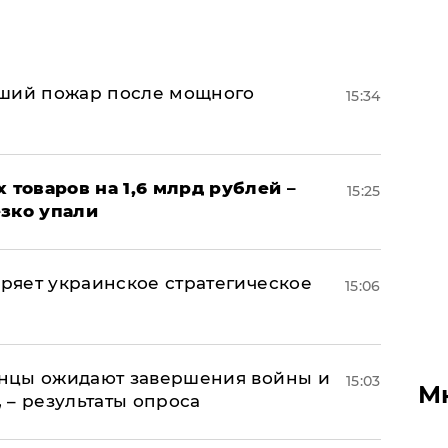
йший пожар после мощного
15:34
х товаров на 1,6 млрд рублей –
15:25
езко упали
оряет украинское стратегическое
15:06
аинцы ожидают завершения войны и
15:03
М
, – результаты опроса