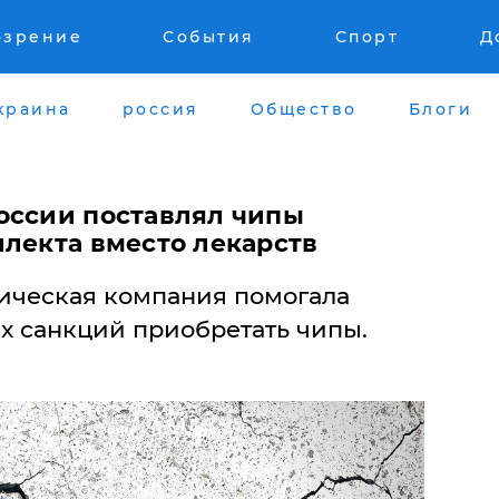
озрение
События
Спорт
Д
краина
россия
Общество
Блоги
оссии поставлял чипы
ллекта вместо лекарств
ическая компания помогала
х санкций приобретать чипы.