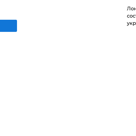
Лон
сос
ук