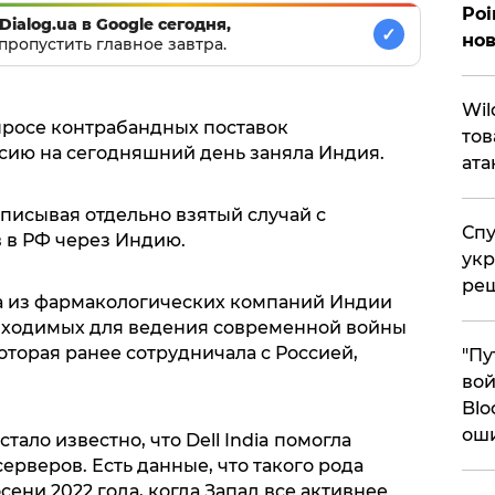
Poi
Dialog.ua в Google сегодня,
✓
нов
пропустить главное завтра.
​Wi
опросе контрабандных поставок
тов
сию на сегодняшний день заняла Индия.
ата
описывая отдельно взятый случай с
Спу
 в РФ через Индию.
укр
ре
на из фармакологических компаний Индии
обходимых для ведения современной войны
которая ранее сотрудничала с Россией,
"Пу
вой
Blo
ош
тало известно, что Dell India помогла
ерверов. Есть данные, что такого рода
сени 2022 года, когда Запад все активнее