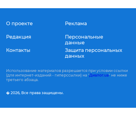
О проекте
Реклама
Редакция
Персональные
данные
Контакты
Защита персональных
данных
Использование материалов разрешается при условии ссылки
(для интернет-изданий - гиперссылки) на "
Диалог.ua
" не ниже
третьего абзаца.
� 2026,
Все права защищены.