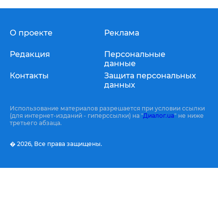
О проекте
Реклама
Редакция
Персональные
данные
Контакты
Защита персональных
данных
Использование материалов разрешается при условии ссылки
(для интернет-изданий - гиперссылки) на "
Диалог.ua
" не ниже
третьего абзаца.
� 2026,
Все права защищены.