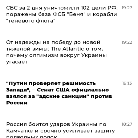
СБС за 2 дня уничтожили 102 цели РФ:
19:27
поражены база ФСБ "Беня" и корабли
"теневого флота"
От надежды на победу до новой
19:22
тяжелой зимы: The Atlantic о том,
почему оптимизм вокруг Украины
угасает
"Путин проверяет решимость
19:13
Запада", – Сенат США официально
взялся за "адские санкции" против
России
Россия боится ударов Украины по
18:27
Камчатке и срочно усиливает защиту
подводных лодок