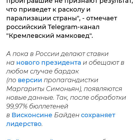
проигравшие не признают результат,
что приведет к расколу и
парализации страны", - отмечает
российский Telegram-канал
"Кремлевский мамковед".
А пока в России делают ставки
на
нового президента
и обещают в
любом случае бардак
(по
версии
пропагандистки
Маргариты Симоньян), появляются
новые данные. Так, после обработки
99,97% бюллетеней
в
Висконсине
Байден
сохраняет
лидерство
.